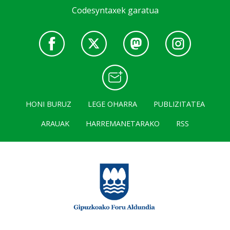
Codesyntaxek garatua
HONI BURUZ
LEGE OHARRA
PUBLIZITATEA
ARAUAK
HARREMANETARAKO
RSS