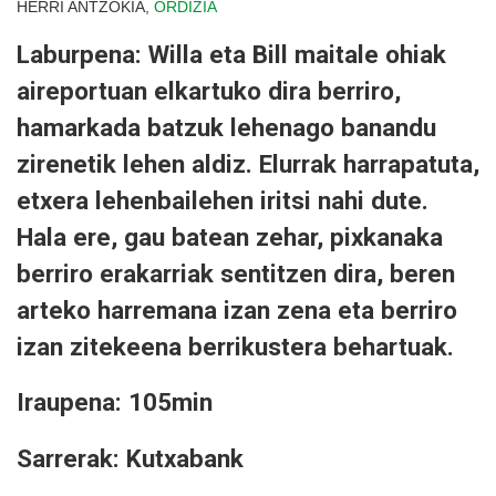
HERRI ANTZOKIA,
ORDIZIA
Laburpena: Willa eta Bill maitale ohiak
aireportuan elkartuko dira berriro,
hamarkada batzuk lehenago banandu
zirenetik lehen aldiz. Elurrak harrapatuta,
etxera lehenbailehen iritsi nahi dute.
Hala ere, gau batean zehar, pixkanaka
berriro erakarriak sentitzen dira, beren
arteko harremana izan zena eta berriro
izan zitekeena berrikustera behartuak.
Iraupena: 105min
Sarrerak: Kutxabank