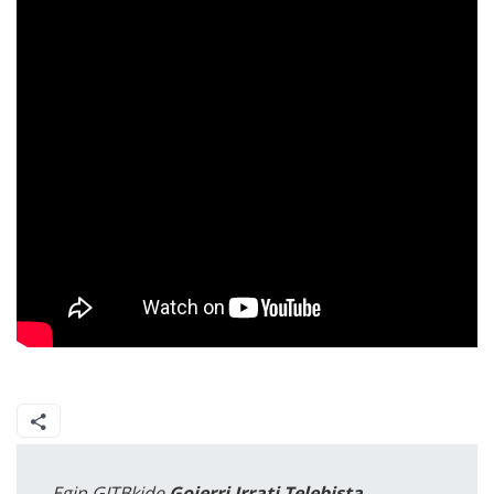
Egin GITBkide
Goierri Irrati Telebista