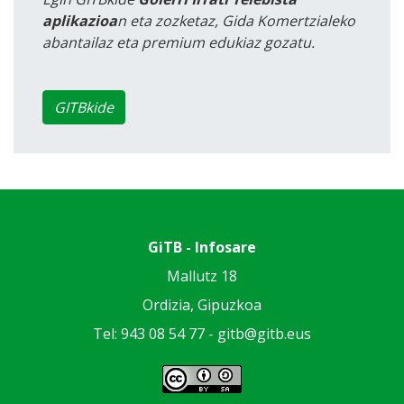
aplikazioa
n eta zozketaz, Gida Komertzialeko
abantailaz eta premium edukiaz gozatu.
GITBkide
GiTB - Infosare
Mallutz 18
Ordizia, Gipuzkoa
Tel: 943 08 54 77 -
gitb@gitb.eus