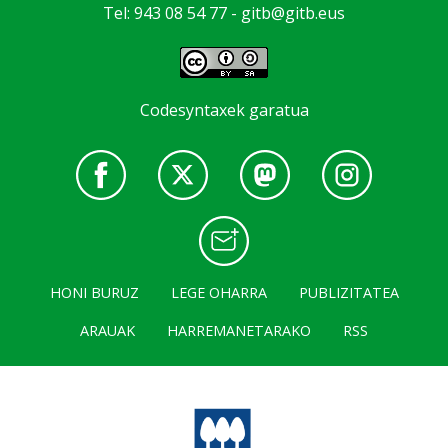
Tel: 943 08 54 77 -
gitb@gitb.eus
Codesyntaxek garatua
HONI BURUZ
LEGE OHARRA
PUBLIZITATEA
ARAUAK
HARREMANETARAKO
RSS