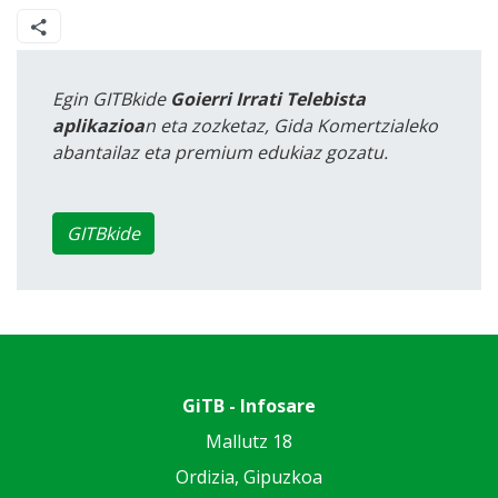
Egin GITBkide
Goierri Irrati Telebista
aplikazioa
n eta zozketaz, Gida Komertzialeko
abantailaz eta premium edukiaz gozatu.
GITBkide
GiTB - Infosare
Mallutz 18
Ordizia, Gipuzkoa