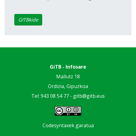
GITBkide
GiTB - Infosare
Mallutz 18
Ordizia, Gipuzkoa
Tel: 943 08 54 77 -
gitb@gitb.eus
Codesyntaxek garatua