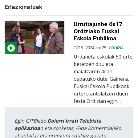
Erlazionatuak
Urrutiajunbe 6x17
Ordiziako Euskal
Eskola Publikoa
GITB
2024 api 25
ORDIZIA
Urdaneta eskolak 50 urte
betetzen ditu eta
maiatzaren 4ean
ospatuko dute. Gainera,
Euskal Eskola Publikoak
urtero antolatzen duen
festa Ordizian egin…
Egin GITBkide
Goierri Irrati Telebista
aplikazioa
n eta zozketaz, Gida Komertzialeko
abantailaz eta premium edukiaz gozatu.