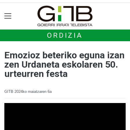
ORDIZIA
Emozioz beteriko eguna izan
zen Urdaneta eskolaren 50.
urteurren festa
GITB
2024ko maiatzaren 6a