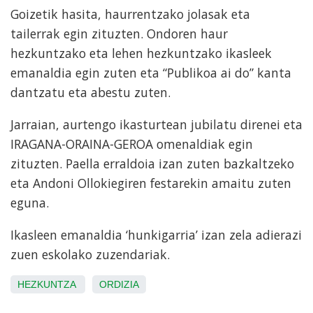
Goizetik hasita, haurrentzako jolasak eta
tailerrak egin zituzten. Ondoren haur
hezkuntzako eta lehen hezkuntzako ikasleek
emanaldia egin zuten eta “Publikoa ai do” kanta
dantzatu eta abestu zuten.
Jarraian, aurtengo ikasturtean jubilatu direnei eta
IRAGANA-ORAINA-GEROA omenaldiak egin
zituzten. Paella erraldoia izan zuten bazkaltzeko
eta Andoni Ollokiegiren festarekin amaitu zuten
eguna.
Ikasleen emanaldia ‘hunkigarria’ izan zela adierazi
zuen eskolako zuzendariak.
HEZKUNTZA
ORDIZIA