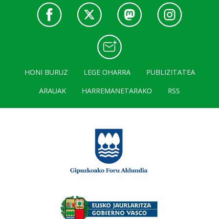
HONI BURUZ
LEGE OHARRA
PUBLIZITATEA
ARAUAK
HARREMANETARAKO
RSS