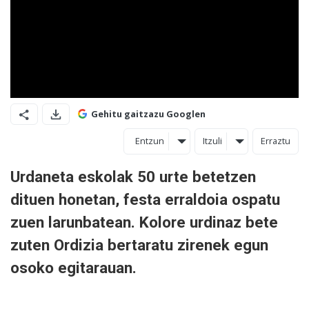
Gehitu gaitzazu Googlen
Entzun
Itzuli
Erraztu
Urdaneta eskolak 50 urte betetzen
dituen honetan, festa erraldoia ospatu
zuen larunbatean. Kolore urdinaz bete
zuten Ordizia bertaratu zirenek egun
osoko egitarauan.