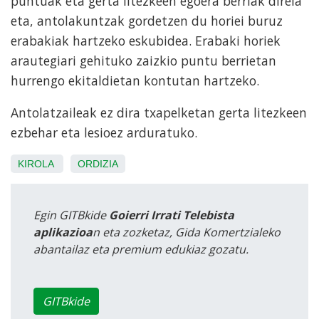
puntuak eta gerta litezkeen egoera berriak direla
eta, antolakuntzak gordetzen du horiei buruz
erabakiak hartzeko eskubidea. Erabaki horiek
arautegiari gehituko zaizkio puntu berrietan
hurrengo ekitaldietan kontutan hartzeko.
Antolatzaileak ez dira txapelketan gerta litezkeen
ezbehar eta lesioez arduratuko.
KIROLA
ORDIZIA
Egin GITBkide
Goierri Irrati Telebista
aplikazioa
n eta zozketaz, Gida Komertzialeko
abantailaz eta premium edukiaz gozatu.
GITBkide