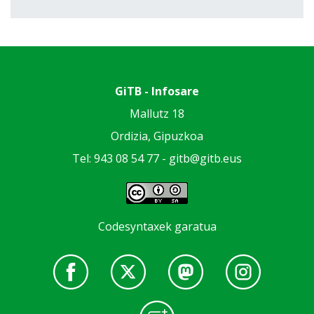
GiTB - Infosare
Mallutz 18
Ordizia, Gipuzkoa
Tel: 943 08 54 77 -
gitb@gitb.eus
Codesyntaxek garatua