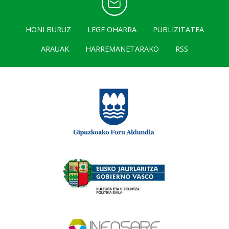
HONI BURUZ
LEGE OHARRA
PUBLIZITATEA
ARAUAK
HARREMANETARAKO
RSS