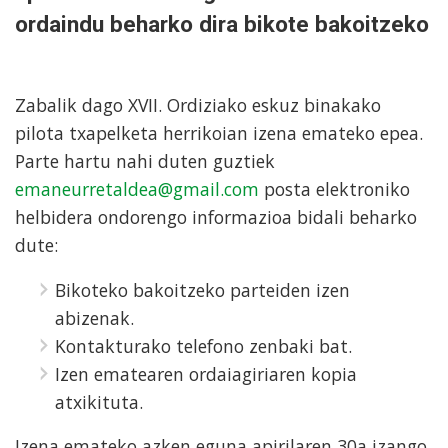
ordaindu beharko dira bikote bakoitzeko
Zabalik dago XVII. Ordiziako eskuz binakako
pilota txapelketa herrikoian izena emateko epea.
Parte hartu nahi duten guztiek
emaneurretaldea@gmail.com
posta elektroniko
helbidera ondorengo informazioa bidali beharko
dute:
Bikoteko bakoitzeko parteiden izen
abizenak.
Kontakturako telefono zenbaki bat.
Izen ematearen ordaiagiriaren kopia
atxikituta.
Izena emateko azken eguna apirilaren 30a izango