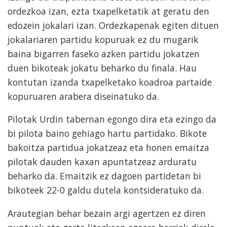
ordezkoa izan, ezta txapelketatik at geratu den
edozein jokalari izan. Ordezkapenak egiten dituen
jokalariaren partidu kopuruak ez du mugarik
baina bigarren faseko azken partidu jokatzen
duen bikoteak jokatu beharko du finala. Hau
kontutan izanda txapelketako koadroa partaide
kopuruaren arabera diseinatuko da.
Pilotak Urdin tabernan egongo dira eta ezingo da
bi pilota baino gehiago hartu partidako. Bikote
bakoitza partidua jokatzeaz eta honen emaitza
pilotak dauden kaxan apuntatzeaz arduratu
beharko da. Emaitzik ez dagoen partidetan bi
bikoteek 22-0 galdu dutela kontsideratuko da.
Arautegian behar bezain argi agertzen ez diren