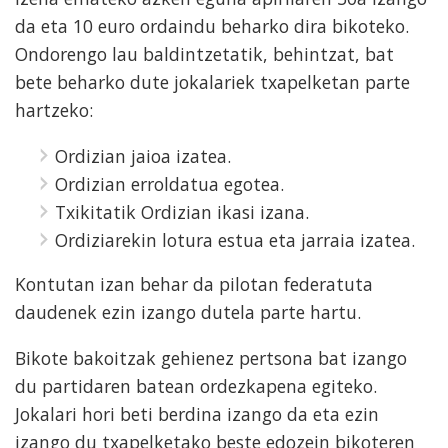
da eta 10 euro ordaindu beharko dira bikoteko.
Ondorengo lau baldintzetatik, behintzat, bat
bete beharko dute jokalariek txapelketan parte
hartzeko:
Ordizian jaioa izatea.
Ordizian erroldatua egotea.
Txikitatik Ordizian ikasi izana.
Ordiziarekin lotura estua eta jarraia izatea.
Kontutan izan behar da pilotan federatuta
daudenek ezin izango dutela parte hartu.
Bikote bakoitzak gehienez pertsona bat izango
du partidaren batean ordezkapena egiteko.
Jokalari hori beti berdina izango da eta ezin
izango du txapelketako beste edozein bikoteren