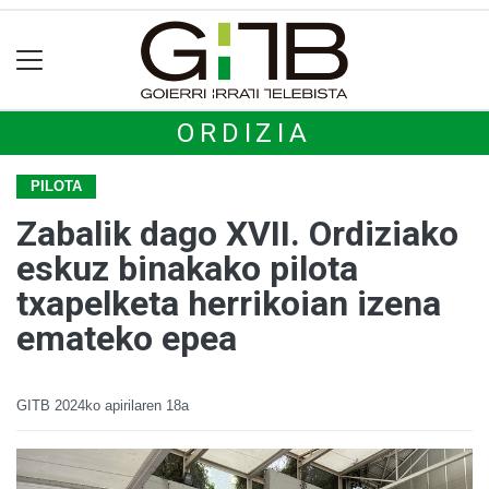
ORDIZIA
PILOTA
Zabalik dago XVII. Ordiziako
eskuz binakako pilota
txapelketa herrikoian izena
emateko epea
GITB
2024ko apirilaren 18a