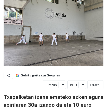
Gehitu gaitzazu Googlen
Entzun
Itzuli
Erraztu
Txapelketan izena emateko azken eguna
apirilaren 30a izango da eta 10 euro