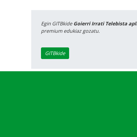
Egin GITBkide
Goierri Irrati Telebista ap
premium edukiaz gozatu.
GITBkide