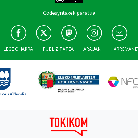
Codesyntaxek garatua
LEGE OHARRA
PUBLIZITATEA
ARAUAK
HARREMANE