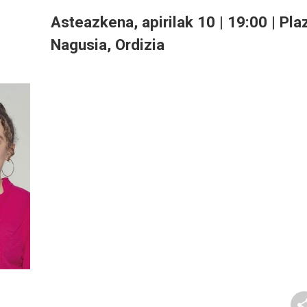
Asteazkena, apirilak 10 |
19:00 |
Pla
Nagusia, Ordizia