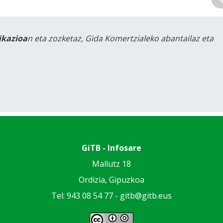
likazioa
n eta zozketaz, Gida Komertzialeko abantailaz eta
GiTB - Infosare
Mallutz 18
Ordizia, Gipuzkoa
Tel: 943 08 54 77 -
gitb@gitb.eus