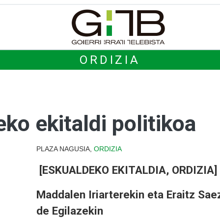
ORDIZIA
ko ekitaldi politikoa
PLAZA NAGUSIA,
ORDIZIA
[ESKUALDEKO EKITALDIA, ORDIZIA]
Maddalen Iriarterekin eta Eraitz Sae
de Egilazekin