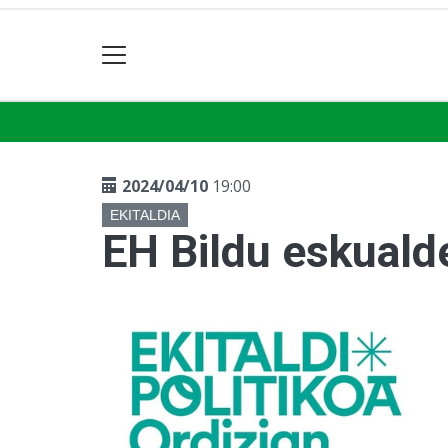
2024/04/10
19:00
EKITALDIA
EH Bildu eskualde