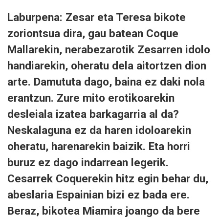
Laburpena: Zesar eta Teresa bikote
zoriontsua dira, gau batean Coque
Mallarekin, nerabezarotik Zesarren idolo
handiarekin, oheratu dela aitortzen dion
arte. Damututa dago, baina ez daki nola
erantzun. Zure mito erotikoarekin
desleiala izatea barkagarria al da?
Neskalaguna ez da haren idoloarekin
oheratu, harenarekin baizik. Eta horri
buruz ez dago indarrean legerik.
Cesarrek Coquerekin hitz egin behar du,
abeslaria Espainian bizi ez bada ere.
Beraz, bikotea Miamira joango da bere