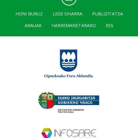
HONI BURUZ
LEGE OHARRA
PUBLIZITATEA
ARAUAK
HARREMANETARAKO
RSS