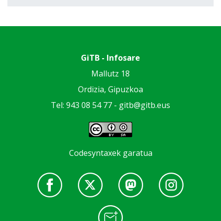
GiTB - Infosare
Mallutz 18
Ordizia, Gipuzkoa
Tel: 943 08 54 77 -
gitb@gitb.eus
Codesyntaxek garatua