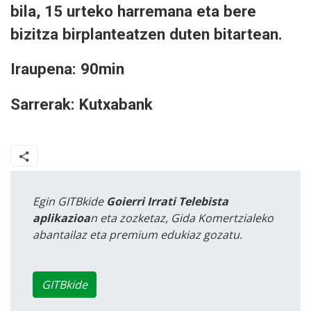
bila, 15 urteko harremana eta bere
bizitza birplanteatzen duten bitartean.
Iraupena: 90min
Sarrerak: Kutxabank
Egin GITBkide
Goierri Irrati Telebista
aplikazioa
n eta zozketaz, Gida Komertzialeko
abantailaz eta premium edukiaz gozatu.
GITBkide