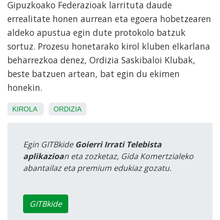
Gipuzkoako Federazioak larrituta daude
errealitate honen aurrean eta egoera hobetzearen
aldeko apustua egin dute protokolo batzuk
sortuz. Prozesu honetarako kirol kluben elkarlana
beharrezkoa denez, Ordizia Saskibaloi Klubak,
beste batzuen artean, bat egin du ekimen
honekin.
KIROLA
ORDIZIA
Egin GITBkide
Goierri Irrati Telebista
aplikazioa
n eta zozketaz, Gida Komertzialeko
abantailaz eta premium edukiaz gozatu.
GITBkide