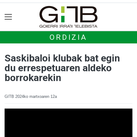
ORDIZIA
Saskibaloi klubak bat egin
du errespetuaren aldeko
borrokarekin
GITB
2024ko martxoaren 12a