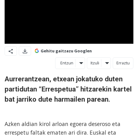
Gehitu gaitzazu Googlen
Entzun
Itzuli
Erraztu
Aurrerantzean, etxean jokatuko duten
partidutan “Errespetua” hitzarekin kartel
bat jarriko dute harmailen parean.
Azken aldian kirol arloan egoera deseroso eta
errespetu faltak ematen ari dira. Euskal eta