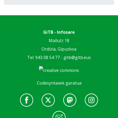
GiTB - Infosare
Mallutz 18
Ordizia, Gipuzkoa
Tel: 943 08 54 77 -
gitb@gitb.eus
Codesyntaxek garatua