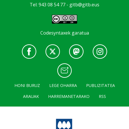
Tel: 943 08 54 77 -
gitb@gitb.eus
Codesyntaxek garatua
HONI BURUZ
LEGE OHARRA
PUBLIZITATEA
ARAUAK
HARREMANETARAKO
RSS