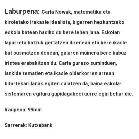
Laburpena:
Carla Nowak, matematika eta
kiroletako irakasle idealista, bigarren hezkuntzako
eskola batean hasiko du bere lehen lana. Eskolan
lapurreta batzuk gertatzen direnean eta bere ikasle
bat susmatzen denean, gaiaren muinera bere kabuz
iristea erabakitzen du. Carla guraso suminduen,
lankide tematien eta ikasle oldarkorren artean
bitartekari lanak egiten saiatzen da, baina eskola-
sistemaren egitura gupidagabeei aurre egin behar die.
Iraupena: 99min
Sarrerak: Kutxabank