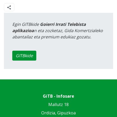
Egin GITBkide
Goierri Irrati Telebista
aplikazioa
n eta zozketaz, Gida Komertzialeko
abantailaz eta premium edukiaz gozatu.
GITBkide
GiTB - Infosare
Mallutz 18
Ordizia, Gipuzkoa