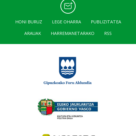
HONI BURUZ
LEGE OHARRA
PUBLIZITATEA
ARAUAK
HARREMANETARAKO
RSS