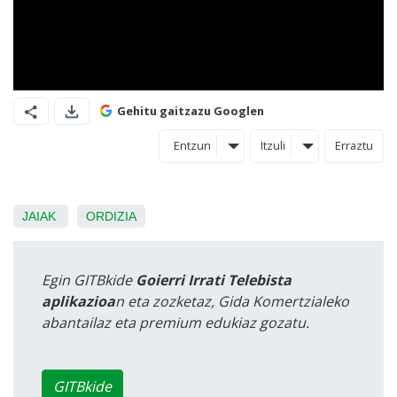
Gehitu gaitzazu Googlen
Entzun
Itzuli
Erraztu
JAIAK
ORDIZIA
Egin GITBkide
Goierri Irrati Telebista
aplikazioa
n eta zozketaz, Gida Komertzialeko
abantailaz eta premium edukiaz gozatu.
GITBkide