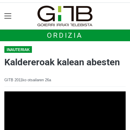
ORDIZIA
INAUTERIAK
Kaldereroak kalean abesten
GITB
2011ko otsailaren 26a