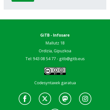
GiTB - Infosare
Mallutz 18
Ordizia, Gipuzkoa
Tel: 943 08 54 77 -
gitb@gitb.eus
Codesyntaxek garatua