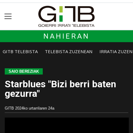
NAHIERAN
GITB TELEBISTA
TELEBISTA ZUZENEAN
IRRATIA ZUZE
SAIO BEREZIAK
Starblues "Bizi berri baten
gezurra"
GITB
2024ko urtarrilaren 24a