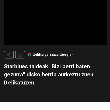
Gehitu gaitzazu Googlen
Starblues taldeak "Bizi berri baten
gezurra" disko berria aurkeztu zuen
D'elikatuzen.