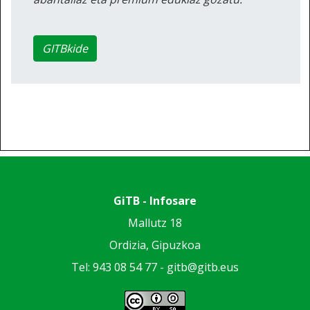
GITBkide
GiTB - Infosare
Mallutz 18
Ordizia, Gipuzkoa
Tel: 943 08 54 77 -
gitb@gitb.eus