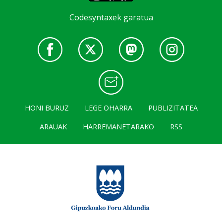
Codesyntaxek garatua
HONI BURUZ
LEGE OHARRA
PUBLIZITATEA
ARAUAK
HARREMANETARAKO
RSS