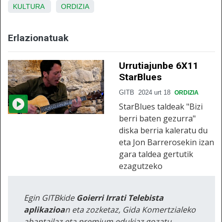
KULTURA
ORDIZIA
Erlazionatuak
Urrutiajunbe 6X11
StarBlues
GITB
2024 urt 18
ORDIZIA
StarBlues taldeak "Bizi
berri baten gezurra"
diska berria kaleratu du
eta Jon Barrerosekin izan
gara taldea gertutik
ezagutzeko
Egin GITBkide
Goierri Irrati Telebista
aplikazioa
n eta zozketaz, Gida Komertzialeko
abantailaz eta premium edukiaz gozatu.