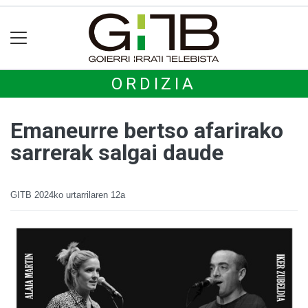
ORDIZIA
Emaneurre bertso afarirako
sarrerak salgai daude
GITB
2024ko urtarrilaren 12a