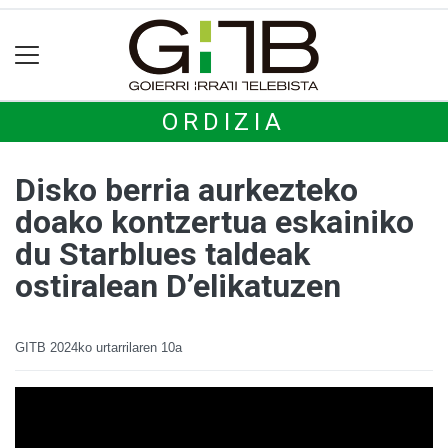
ORDIZIA
Disko berria aurkezteko
doako kontzertua eskainiko
du Starblues taldeak
ostiralean D’elikatuzen
GITB
2024ko urtarrilaren 10a