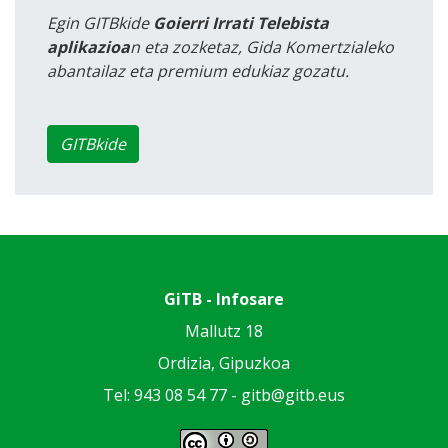
Egin GITBkide
Goierri Irrati Telebista
aplikazioa
n eta zozketaz, Gida Komertzialeko
abantailaz eta premium edukiaz gozatu.
GITBkide
GiTB - Infosare
Mallutz 18
Ordizia, Gipuzkoa
Tel: 943 08 54 77 -
gitb@gitb.eus