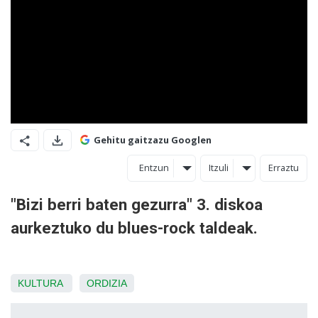
Gehitu gaitzazu Googlen
Entzun
Itzuli
Erraztu
"Bizi berri baten gezurra" 3. diskoa
aurkeztuko du blues-rock taldeak.
KULTURA
ORDIZIA