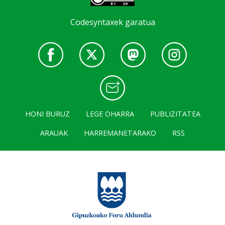
Codesyntaxek garatua
HONI BURUZ
LEGE OHARRA
PUBLIZITATEA
ARAUAK
HARREMANETARAKO
RSS