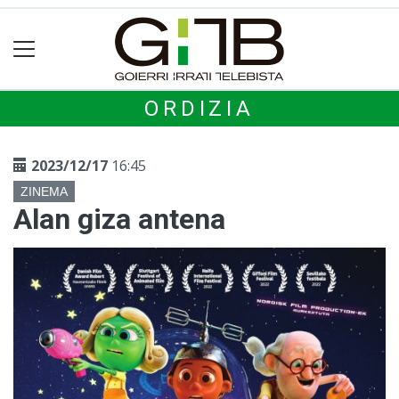
ORDIZIA
2023/12/17
16:45
ZINEMA
Alan giza antena