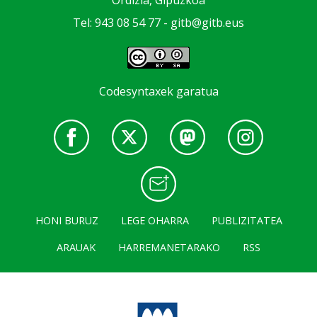
Tel: 943 08 54 77 -
gitb@gitb.eus
Codesyntaxek garatua
HONI BURUZ
LEGE OHARRA
PUBLIZITATEA
ARAUAK
HARREMANETARAKO
RSS