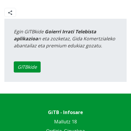
Egin GITBkide
Goierri Irrati Telebista
aplikazioa
n eta zozketaz, Gida Komertzialeko
abantailaz eta premium edukiaz gozatu.
GITBkide
GiTB - Infosare
Mallutz 18
Ordizia, Gipuzkoa