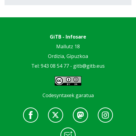
GiTB - Infosare
Mallutz 18
Ordizia, Gipuzkoa
Tel: 943 08 54 77 -
gitb@gitb.eus
Codesyntaxek garatua