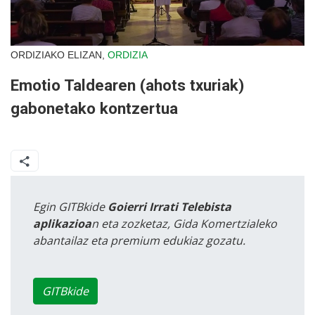
ORDIZIAKO ELIZAN,
ORDIZIA
Emotio Taldearen (ahots txuriak)
gabonetako kontzertua
Egin GITBkide
Goierri Irrati Telebista
aplikazioa
n eta zozketaz, Gida Komertzialeko
abantailaz eta premium edukiaz gozatu.
GITBkide