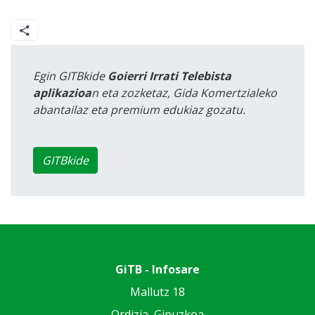
Egin GITBkide
Goierri Irrati Telebista
aplikazioa
n eta zozketaz, Gida Komertzialeko
abantailaz eta premium edukiaz gozatu.
GITBkide
GiTB - Infosare
Mallutz 18
Ordizia, Gipuzkoa