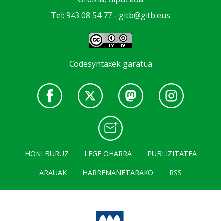
Tel: 943 08 54 77 -
gitb@gitb.eus
Codesyntaxek garatua
HONI BURUZ
LEGE OHARRA
PUBLIZITATEA
ARAUAK
HARREMANETARAKO
RSS