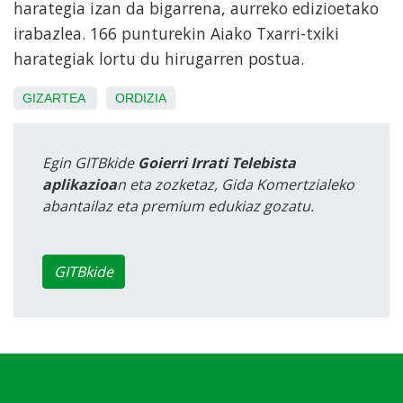
harategia izan da bigarrena, aurreko edizioetako
irabazlea. 166 punturekin Aiako Txarri-txiki
harategiak lortu du hirugarren postua.
GIZARTEA
ORDIZIA
Egin GITBkide
Goierri Irrati Telebista
aplikazioa
n eta zozketaz, Gida Komertzialeko
abantailaz eta premium edukiaz gozatu.
GITBkide