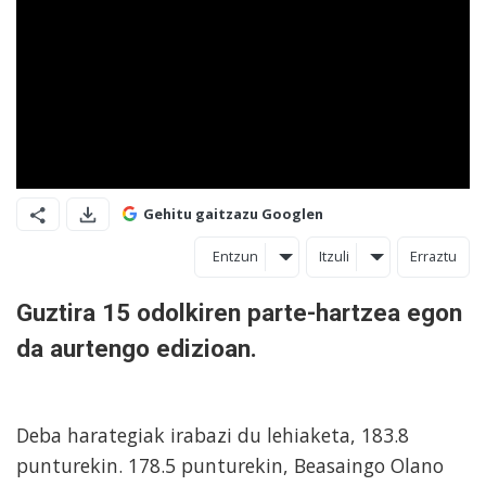
Gehitu gaitzazu Googlen
Entzun
Itzuli
Erraztu
Guztira 15 odolkiren parte-hartzea egon
da aurtengo edizioan.
Deba harategiak irabazi du lehiaketa, 183.8
punturekin. 178.5 punturekin, Beasaingo Olano