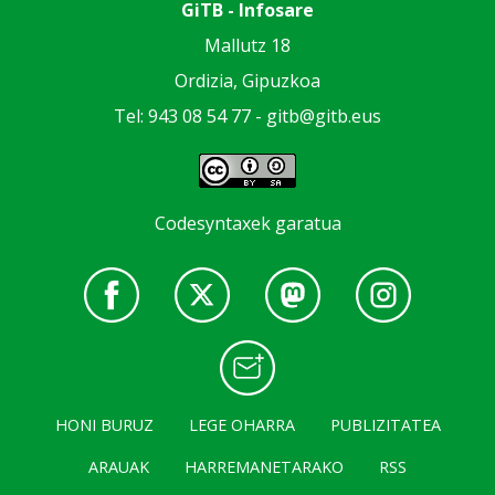
GiTB - Infosare
Mallutz 18
Ordizia, Gipuzkoa
Tel: 943 08 54 77 -
gitb@gitb.eus
Codesyntaxek garatua
HONI BURUZ
LEGE OHARRA
PUBLIZITATEA
ARAUAK
HARREMANETARAKO
RSS