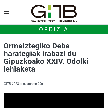
ORDIZIA
Ormaiztegiko Deba
harategiak irabazi du
Gipuzkoako XXIV. Odolki
lehiaketa
GITB
2023ko azaroaren 29a