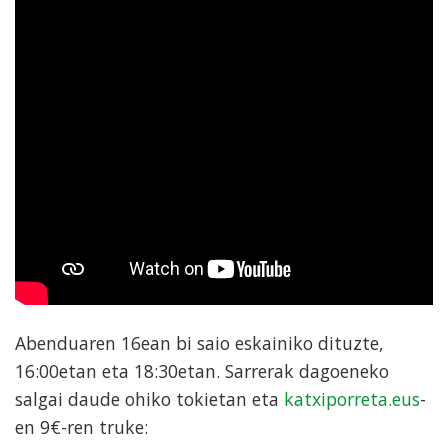
Abenduaren 16ean bi saio eskainiko dituzte,
16:00etan eta 18:30etan. Sarrerak dagoeneko
salgai daude ohiko tokietan eta
katxiporreta.eus
-
en 9€-ren truke: