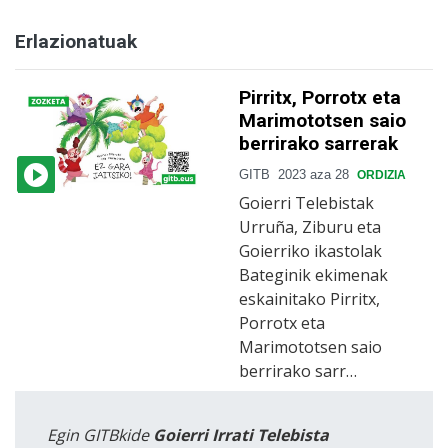
Erlazionatuak
Pirritx, Porrotx eta
Marimototsen saio
berrirako sarrerak
GITB
2023 aza 28
ORDIZIA
Goierri Telebistak
Urruña, Ziburu eta
Goierriko ikastolak
Bateginik ekimenak
eskainitako Pirritx,
Porrotx eta
Marimototsen saio
berrirako sarr…
Egin GITBkide
Goierri Irrati Telebista