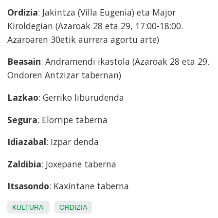
Ordizia
: Jakintza (Villa Eugenia) eta Major
Kiroldegian (Azaroak 28 eta 29, 17:00-18:00.
Azaroaren 30etik aurrera agortu arte)
Beasain
: Andramendi ikastola (Azaroak 28 eta 29.
Ondoren Antzizar tabernan)
Lazkao
: Gerriko liburudenda
Segura
: Elorripe taberna
Idiazabal
: Izpar denda
Zaldibia
: Joxepane taberna
Itsasondo
: Kaxintane taberna
KULTURA
ORDIZIA