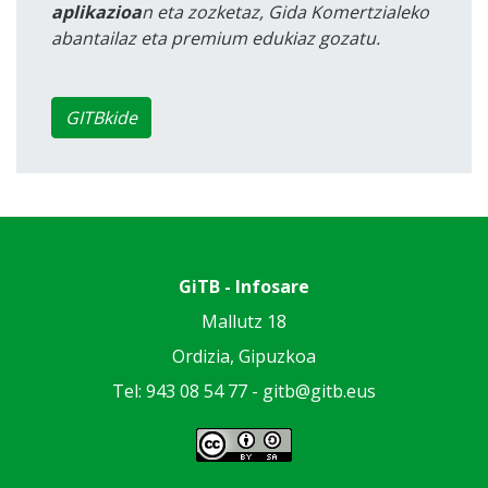
aplikazioa
n eta zozketaz, Gida Komertzialeko
abantailaz eta premium edukiaz gozatu.
GITBkide
GiTB - Infosare
Mallutz 18
Ordizia, Gipuzkoa
Tel: 943 08 54 77 -
gitb@gitb.eus