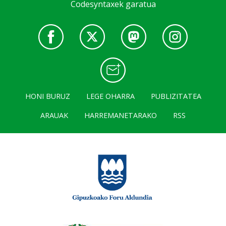
Codesyntaxek garatua
HONI BURUZ
LEGE OHARRA
PUBLIZITATEA
ARAUAK
HARREMANETARAKO
RSS