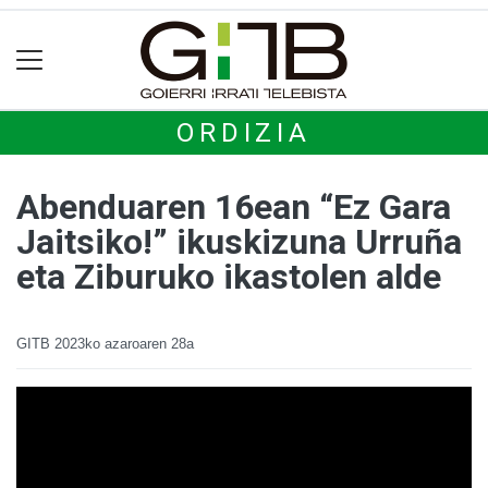
ORDIZIA
Abenduaren 16ean “Ez Gara
Jaitsiko!” ikuskizuna Urruña
eta Ziburuko ikastolen alde
GITB
2023ko azaroaren 28a