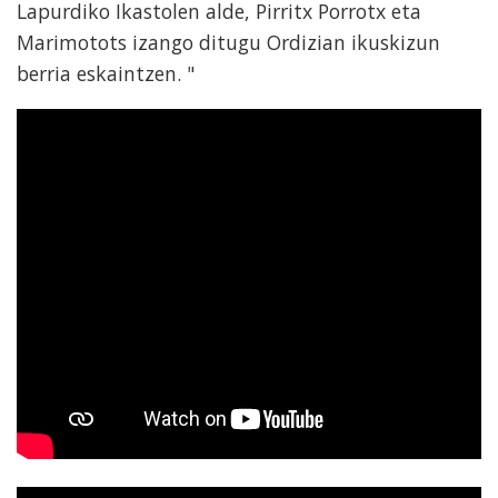
Lapurdiko Ikastolen alde, Pirritx Porrotx eta
Marimotots izango ditugu Ordizian ikuskizun
berria eskaintzen. "