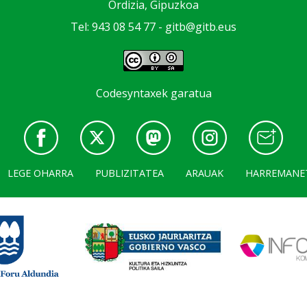
Ordizia, Gipuzkoa
Tel: 943 08 54 77 -
gitb@gitb.eus
Codesyntaxek garatua
LEGE OHARRA
PUBLIZITATEA
ARAUAK
HARREMANE