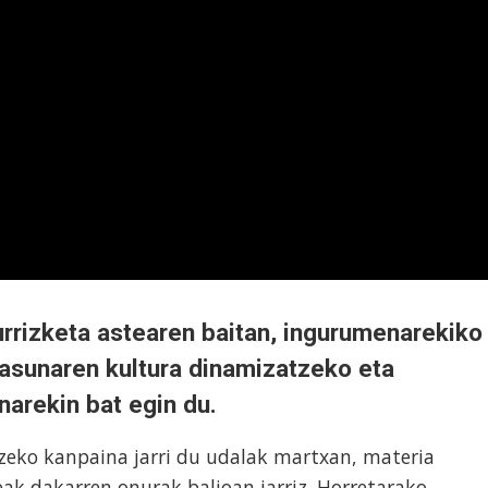
rizketa astearen baitan, ingurumenarekiko
tasunaren kultura dinamizatzeko eta
narekin bat egin du.
zeko kanpaina jarri du udalak martxan, materia
ak dakarren onurak balioan jarriz. Horretarako,