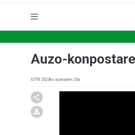
Auzo-konpostaren
GITB
2023ko azaroaren 23a