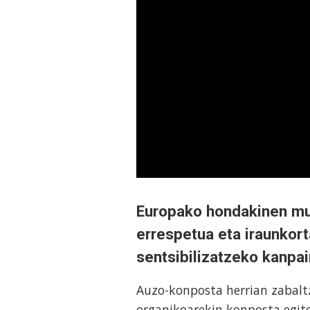
Europako hondakinen mur
errespetua eta iraunkor
sentsibilizatzeko kanpai
Auzo-konposta herrian zabalt
organikoarekin konposta egite