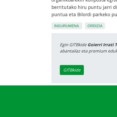
berritutako hiru puntu jarri 
puntua eta Bilordi parkeko p
INGURUMENA
ORDIZIA
Egin GITBkide
Goierri Irrati 
abantailaz eta premium eduk
GITBkide