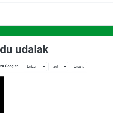
du udalak
azu Googlen
Entzun
Itzuli
Erraztu