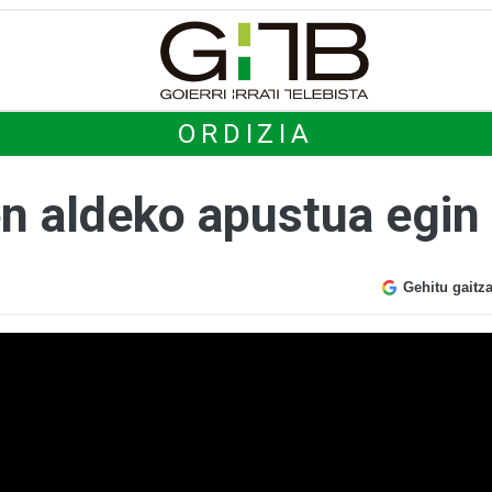
ORDIZIA
 aldeko apustua egin 
Gehitu gaitz