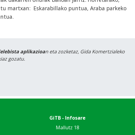
ditu martxan: Eskarabillako puntua, Araba parkeko
untua.
Telebista aplikazioa
n eta zozketaz, Gida Komertzialeko
iaz gozatu.
GiTB - Infosare
Mallutz 18