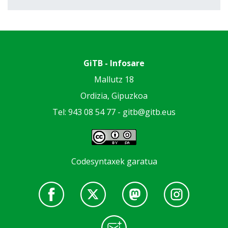
GiTB - Infosare
Mallutz 18
Ordizia, Gipuzkoa
Tel: 943 08 54 77 -
gitb@gitb.eus
Codesyntaxek garatua