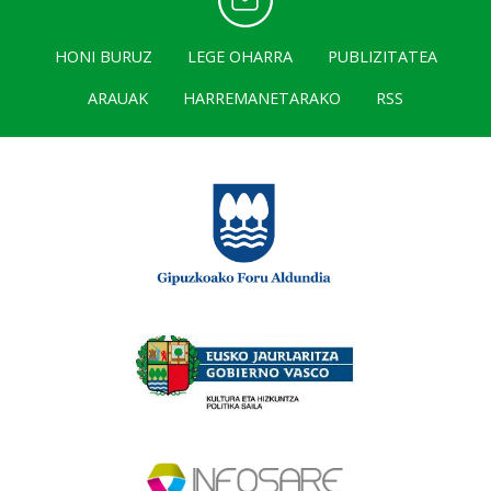
HONI BURUZ
LEGE OHARRA
PUBLIZITATEA
ARAUAK
HARREMANETARAKO
RSS