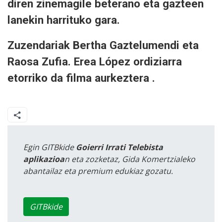
diren zinemagile beterano eta gazteen
lanekin harrituko gara.
Zuzendariak Bertha Gaztelumendi eta
Raosa Zufia. Erea López ordiziarra
etorriko da filma aurkeztera .
Egin GITBkide
Goierri Irrati Telebista
aplikazioa
n eta zozketaz, Gida Komertzialeko
abantailaz eta premium edukiaz gozatu.
GITBkide