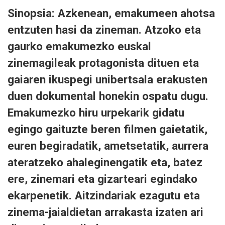
Sinopsia: Azkenean, emakumeen ahotsa
entzuten hasi da zineman. Atzoko eta
gaurko emakumezko euskal
zinemagileak protagonista dituen eta
gaiaren ikuspegi unibertsala erakusten
duen dokumental honekin ospatu dugu.
Emakumezko hiru urpekarik gidatu
egingo gaituzte beren filmen gaietatik,
euren begiradatik, ametsetatik, aurrera
ateratzeko ahaleginengatik eta, batez
ere, zinemari eta gizarteari egindako
ekarpenetik. Aitzindariak ezagutu eta
zinema-jaialdietan arrakasta izaten ari