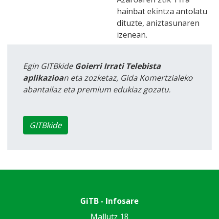
hainbat ekintza antolatu
dituzte, aniztasunaren
izenean.
Egin GITBkide
Goierri Irrati Telebista
aplikazioa
n eta zozketaz, Gida Komertzialeko
abantailaz eta premium edukiaz gozatu.
GITBkide
GiTB - Infosare
Mallutz 18