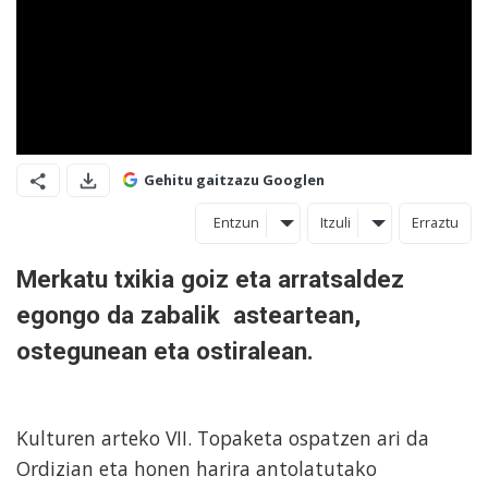
Gehitu gaitzazu Googlen
Entzun
Itzuli
Erraztu
Merkatu txikia goiz eta arratsaldez
egongo da zabalik asteartean,
ostegunean eta ostiralean.
Kulturen arteko VII. Topaketa ospatzen ari da
Ordizian eta honen harira antolatutako