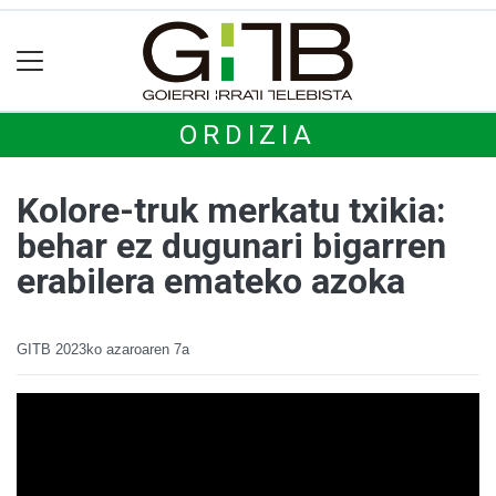
ORDIZIA
Kolore-truk merkatu txikia:
behar ez dugunari bigarren
erabilera emateko azoka
GITB
2023ko azaroaren 7a