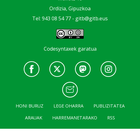
Ordizia, Gipuzkoa
Tel: 943 08 54 77 -
gitb@gitb.eus
Codesyntaxek garatua
HONI BURUZ
LEGE OHARRA
PUBLIZITATEA
ARAUAK
HARREMANETARAKO
RSS