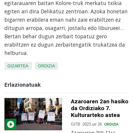
egitarauaren baitan Kolore-truk merkatu txikia
egiten ari dira Delikatuz zentroan. Azoka honetan
bigarren erabilera eman nahi zaie erabiltzen ez
ditugun arropa, osagarri, jostailu edo liburueei…
Bertan behar dugun zerbait topatuz gero
erabiltzen ez dugun zerbaitengatik trukatzea da
helburua.
GIZARTEA
ORDIZIA
Erlazionatuak
Azaroaren 2an hasiko
da Ordiziako 7.
Kulturarteko astea
GITB
2023 urr 26
ORDIZIA
Azaroaren 2tik 11ra