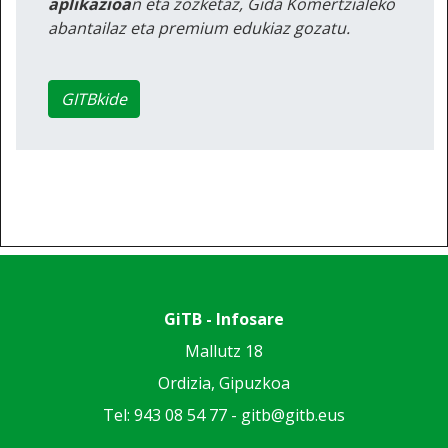
aplikazioa
n eta zozketaz, Gida Komertzialeko
abantailaz eta premium edukiaz gozatu.
GITBkide
GiTB - Infosare
Mallutz 18
Ordizia, Gipuzkoa
Tel: 943 08 54 77 -
gitb@gitb.eus