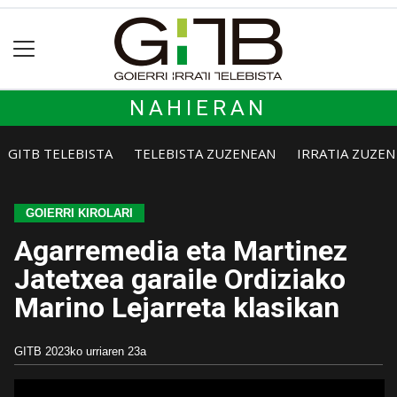
NAHIERAN
GITB TELEBISTA
TELEBISTA ZUZENEAN
IRRATIA ZUZE
GOIERRI KIROLARI
Agarremedia eta Martinez
Jatetxea garaile Ordiziako
Marino Lejarreta klasikan
GITB
2023ko urriaren 23a