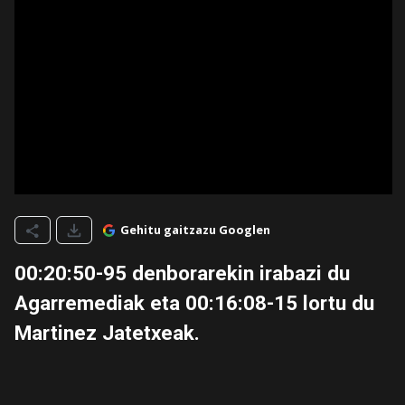
Gehitu gaitzazu Googlen
00:20:50-95 denborarekin irabazi du
Agarremediak eta 00:16:08-15 lortu du
Martinez Jatetxeak.