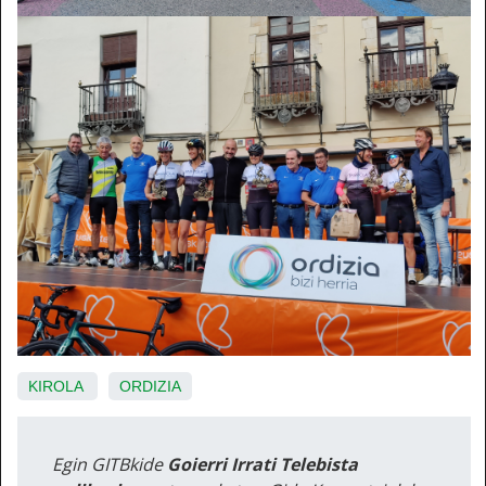
KIROLA
ORDIZIA
Egin GITBkide
Goierri Irrati Telebista