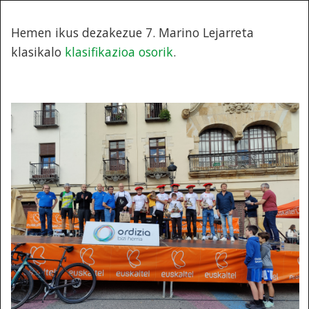
Hemen ikus dezakezue 7. Marino Lejarreta
klasikalo
klasifikazioa osorik
.