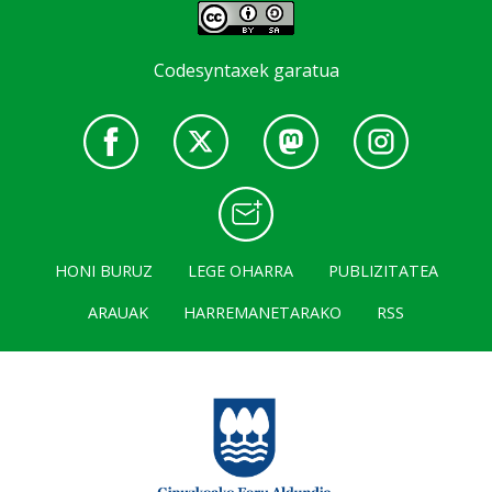
Codesyntaxek garatua
HONI BURUZ
LEGE OHARRA
PUBLIZITATEA
ARAUAK
HARREMANETARAKO
RSS