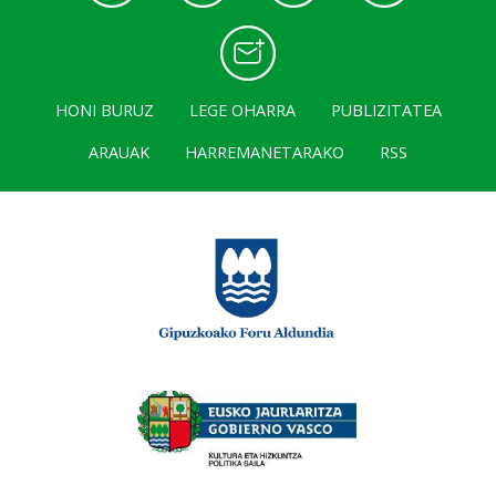
HONI BURUZ
LEGE OHARRA
PUBLIZITATEA
ARAUAK
HARREMANETARAKO
RSS