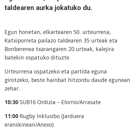
taldearen aurka jokatuko du.
Egun honetan, elkartearen 50. urteurrena,
Katxiporreta pailazo taldearen 35 urteak eta
Bonberenea txarangaren 20 urteak, kalejira
batekin ospatuko dituzte.
Urteurrena ospatzeko eta partida eguna
girotzeko, beste hainbat hitzordu daude egunean
zehar.
10:30
SUB16 Ordizia – Elorrio/Arrasate
11:00
Rugby Inklusibo (Jarduera
eranskinean/Anexo)