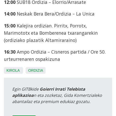
12:00
SUB18 Ordizia – Elorrio/Arrasate
14:00
Neskak Bera Bera/Ordizia – La Unica
15:00
Kalejira ordizian. Pirritx, Porrotx,
Marimototx eta Bomberenea txarangarekin
(ordiziako plazatik Altamiraraino)
16:30
Ampo Ordizia – Cisneros partida / Ore 50.
urteurrenaren ospakizuna
KIROLA
ORDIZIA
Egin GITBkide
Goierri Irrati Telebista
aplikazioa
n eta zozketaz, Gida Komertzialeko
abantailaz eta premium edukiaz gozatu.