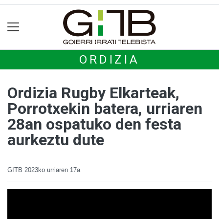
ORDIZIA
Ordizia Rugby Elkarteak,
Porrotxekin batera, urriaren
28an ospatuko den festa
aurkeztu dute
GITB
2023ko urriaren 17a