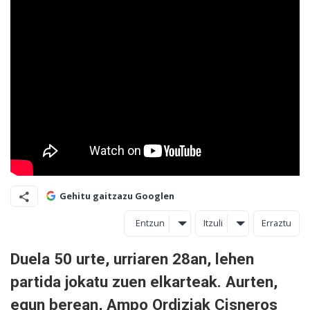
Gehitu gaitzazu Googlen
Entzun
Itzuli
Erraztu
Duela 50 urte, urriaren 28an, lehen
partida jokatu zuen elkarteak. Aurten,
egun berean, Ampo Ordiziak Cisneros