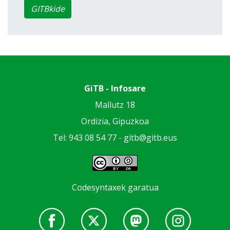
GITBkide
GiTB - Infosare
Mallutz 18
Ordizia, Gipuzkoa
Tel: 943 08 54 77 -
gitb@gitb.eus
Codesyntaxek garatua