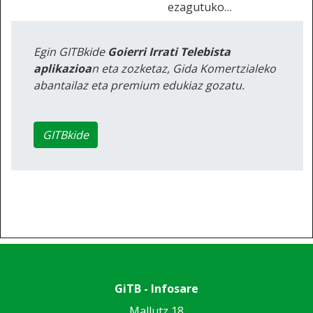
ezagutuko…
Egin GITBkide
Goierri Irrati Telebista
aplikazioa
n eta zozketaz, Gida Komertzialeko
abantailaz eta premium edukiaz gozatu.
GITBkide
GiTB - Infosare
Mallutz 18