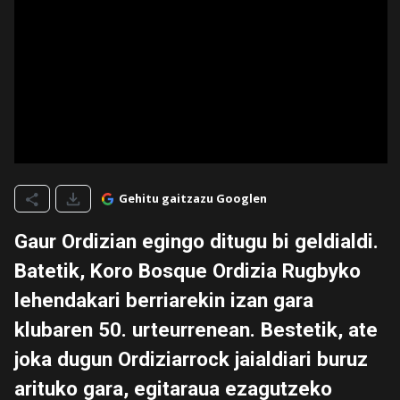
Gehitu gaitzazu Googlen
Gaur Ordizian egingo ditugu bi geldialdi.
Batetik, Koro Bosque Ordizia Rugbyko
lehendakari berriarekin izan gara
klubaren 50. urteurrenean. Bestetik, ate
joka dugun Ordiziarrock jaialdiari buruz
arituko gara, egitaraua ezagutzeko