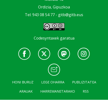
Ordizia, Gipuzkoa
Tel: 943 08 54 77 -
gitb@gitb.eus
Codesyntaxek garatua
HONI BURUZ
LEGE OHARRA
PUBLIZITATEA
ARAUAK
HARREMANETARAKO
RSS