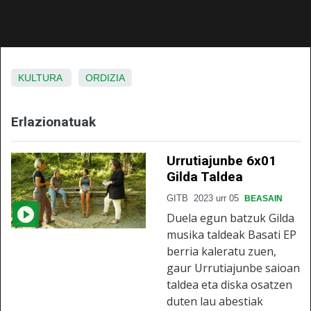
KULTURA
ORDIZIA
Erlazionatuak
Urrutiajunbe 6x01
Gilda Taldea
GITB
2023 urr 05
BEASAIN
Duela egun batzuk Gilda
musika taldeak Basati EP
berria kaleratu zuen,
gaur Urrutiajunbe saioan
taldea eta diska osatzen
duten lau abestiak