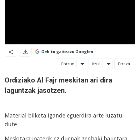
Gehitu gaitzazu Googlen
Entzun
Itzuli
Erraztu
Ordiziako Al Fajr meskitan ari dira
laguntzak jasotzen.
Material bilketa igande eguerdira arte luzatu
dute.
Meskitara joaterik ez duenak zenbaki hauetara