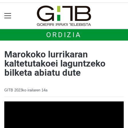
ORDIZIA
Marokoko lurrikaran
kaltetutakoei laguntzeko
bilketa abiatu dute
GITB
2023ko irailaren 14a