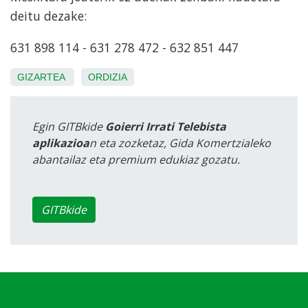
deitu dezake:
631 898 114 - 631 278 472 - 632 851 447
GIZARTEA
ORDIZIA
Egin GITBkide
Goierri Irrati Telebista
aplikazioa
n eta zozketaz, Gida Komertzialeko
abantailaz eta premium edukiaz gozatu.
GITBkide