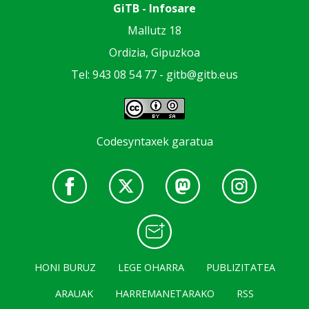
GiTB - Infosare
Mallutz 18
Ordizia, Gipuzkoa
Tel: 943 08 54 77 -
gitb@gitb.eus
Codesyntaxek garatua
HONI BURUZ
LEGE OHARRA
PUBLIZITATEA
ARAUAK
HARREMANETARAKO
RSS