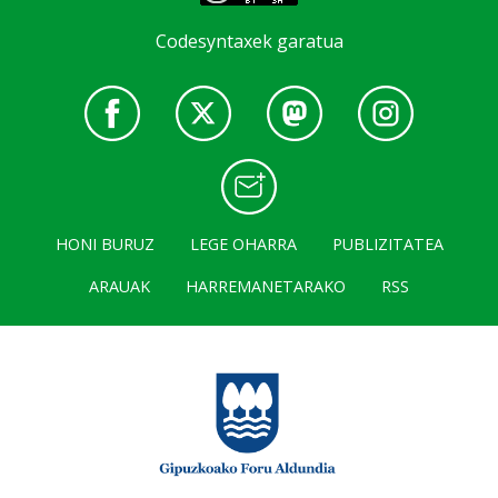
Codesyntaxek garatua
HONI BURUZ
LEGE OHARRA
PUBLIZITATEA
ARAUAK
HARREMANETARAKO
RSS