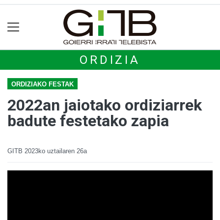
ORDIZIA
ORDIZIAKO FESTAK
2022an jaiotako ordiziarrek
badute festetako zapia
GITB
2023ko uztailaren 26a