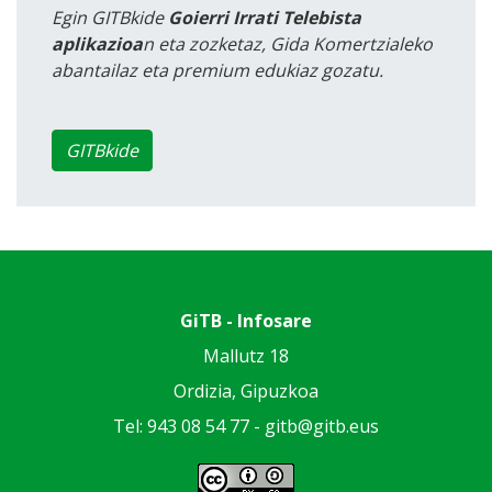
Egin GITBkide
Goierri Irrati Telebista
aplikazioa
n eta zozketaz, Gida Komertzialeko
abantailaz eta premium edukiaz gozatu.
GITBkide
GiTB - Infosare
Mallutz 18
Ordizia, Gipuzkoa
Tel: 943 08 54 77 -
gitb@gitb.eus