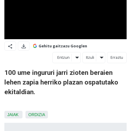
Gehitu gaitzazu Googlen
Entzun
Itzuli
Erraztu
100 ume ingururi jarri zioten beraien
lehen zapia herriko plazan ospatutako
ekitaldian.
JAIAK
ORDIZIA