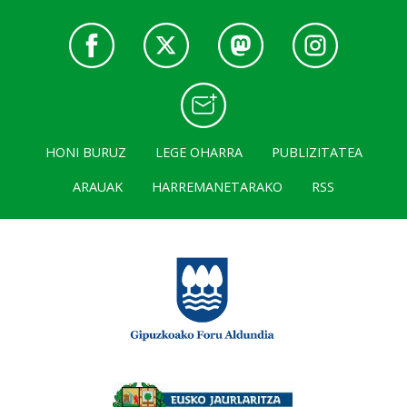
HONI BURUZ
LEGE OHARRA
PUBLIZITATEA
ARAUAK
HARREMANETARAKO
RSS