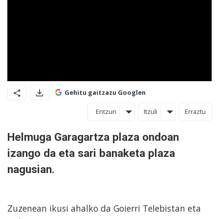
Gehitu gaitzazu Googlen
Entzun
Itzuli
Erraztu
Helmuga Garagartza plaza ondoan
izango da eta sari banaketa plaza
nagusian.
Zuzenean ikusi ahalko da Goierri Telebistan eta