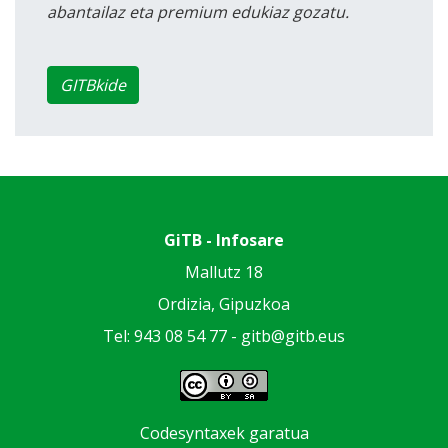
abantailaz eta premium edukiaz gozatu.
GITBkide
GiTB - Infosare
Mallutz 18
Ordizia, Gipuzkoa
Tel: 943 08 54 77 -
gitb@gitb.eus
Codesyntaxek garatua