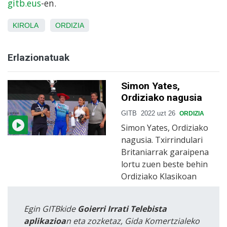
gitb.eus
-en.
KIROLA
ORDIZIA
Erlazionatuak
Simon Yates,
Ordiziako nagusia
GITB
2022 uzt 26
ORDIZIA
Simon Yates, Ordiziako
nagusia. Txirrindulari
Britaniarrak garaipena
lortu zuen beste behin
Ordiziako Klasikoan
Egin GITBkide
Goierri Irrati Telebista
aplikazioa
n eta zozketaz, Gida Komertzialeko