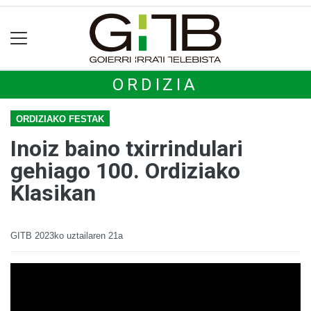
ORDIZIA
ORDIZIAKO FESTAK
Inoiz baino txirrindulari
gehiago 100. Ordiziako
Klasikan
GITB
2023ko uztailaren 21a