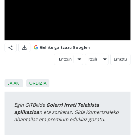
Gehitu gaitzazu Googlen
Entzun
Itzuli
Erraztu
JAIAK
ORDIZIA
Egin GITBkide
Goierri Irrati Telebista
aplikazioa
n eta zozketaz, Gida Komertzialeko
abantailaz eta premium edukiaz gozatu.