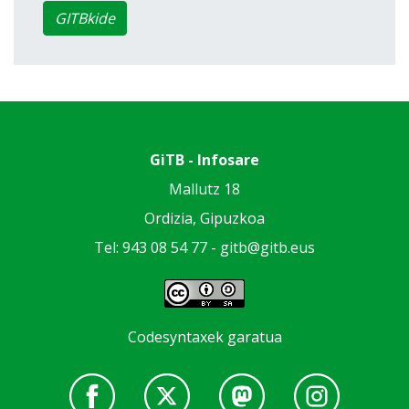
GITBkide
GiTB - Infosare
Mallutz 18
Ordizia, Gipuzkoa
Tel: 943 08 54 77 -
gitb@gitb.eus
Codesyntaxek garatua