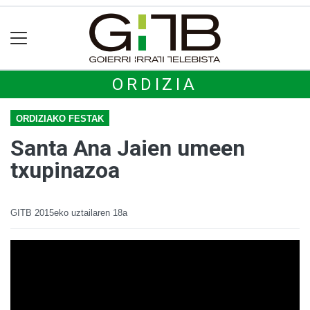
ORDIZIA
ORDIZIAKO FESTAK
Santa Ana Jaien umeen
txupinazoa
GITB
2015eko uztailaren 18a