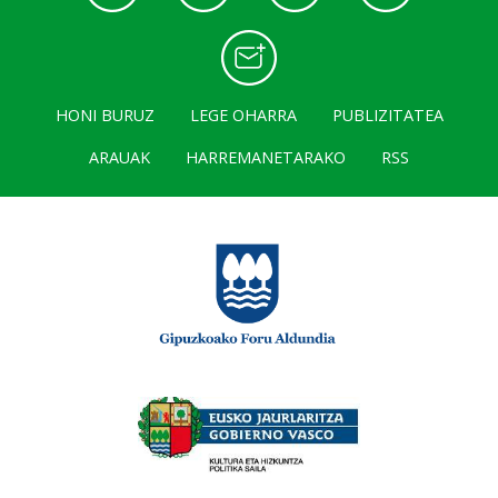
HONI BURUZ
LEGE OHARRA
PUBLIZITATEA
ARAUAK
HARREMANETARAKO
RSS