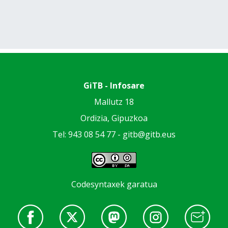
GiTB - Infosare
Mallutz 18
Ordizia, Gipuzkoa
Tel: 943 08 54 77 -
gitb@gitb.eus
Codesyntaxek garatua