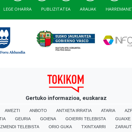
LEGE OHARRA
PUBLIZITATEA
ARAUAK
HARREMANE
Gertuko informazioa, euskaraz
AMEZTI
ANBOTO
ANTXETA IRRATIA
ATARIA
AZP
TIA
GEURIA
GOIENA
GOIERRI TELEBISTA
GUAIXE
IZMENDI TELEBISTA
ORIO GUKA
TXINTXARRI
ZARAUT