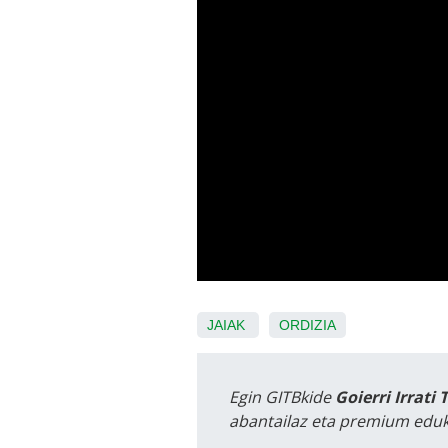
JAIAK
ORDIZIA
Egin GITBkide
Goierri Irrati 
abantailaz eta premium eduk