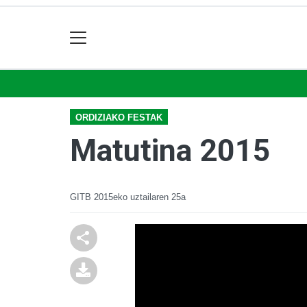
ORDIZIAKO FESTAK
Matutina 2015
GITB
2015eko uztailaren 25a