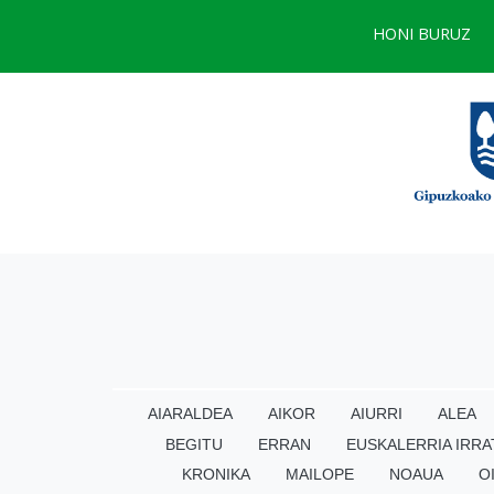
HONI BURUZ
AIARALDEA
AIKOR
AIURRI
ALEA
BEGITU
ERRAN
EUSKALERRIA IRRA
KRONIKA
MAILOPE
NOAUA
O