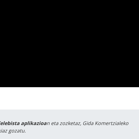
Telebista aplikazioa
n eta zozketaz, Gida Komertzialeko
iaz gozatu.