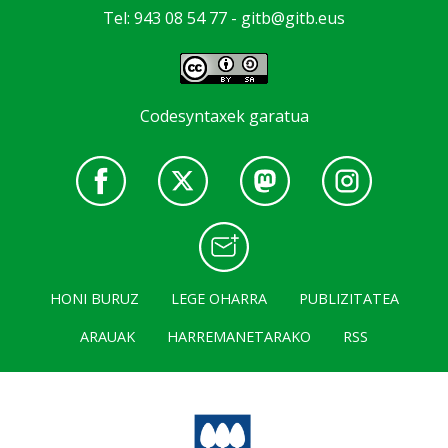
Tel: 943 08 54 77 -
gitb@gitb.eus
Codesyntaxek garatua
HONI BURUZ
LEGE OHARRA
PUBLIZITATEA
ARAUAK
HARREMANETARAKO
RSS