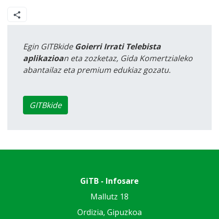
Egin GITBkide
Goierri Irrati Telebista
aplikazioa
n eta zozketaz, Gida Komertzialeko
abantailaz eta premium edukiaz gozatu.
GITBkide
GiTB - Infosare
Mallutz 18
Ordizia, Gipuzkoa