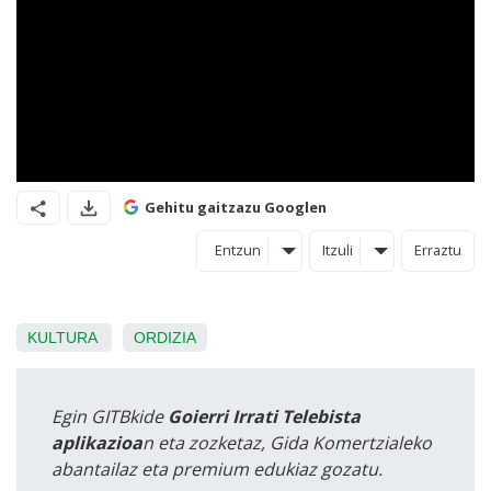
Gehitu gaitzazu Googlen
Entzun
Itzuli
Erraztu
KULTURA
ORDIZIA
Egin GITBkide
Goierri Irrati Telebista
aplikazioa
n eta zozketaz, Gida Komertzialeko
abantailaz eta premium edukiaz gozatu.