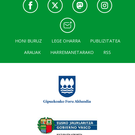
HONI BURUZ
LEGE OHARRA
PUBLIZITATEA
ARAUAK
HARREMANETARAKO
RSS