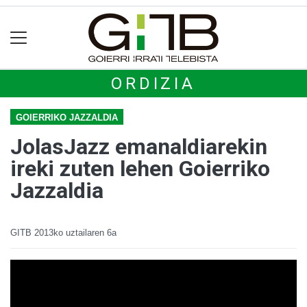
ORDIZIA
GOIERRIKO JAZZALDIA
JolasJazz emanaldiarekin
ireki zuten lehen Goierriko
Jazzaldia
GITB
2013ko uztailaren 6a