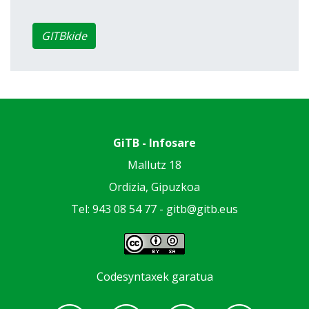
GITBkide
GiTB - Infosare
Mallutz 18
Ordizia, Gipuzkoa
Tel: 943 08 54 77 -
gitb@gitb.eus
Codesyntaxek garatua