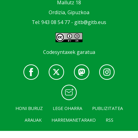
Mallutz 18
Ordizia, Gipuzkoa
Tel: 943 08 54 77 -
gitb@gitb.eus
Codesyntaxek garatua
HONI BURUZ
LEGE OHARRA
PUBLIZITATEA
ARAUAK
HARREMANETARAKO
RSS