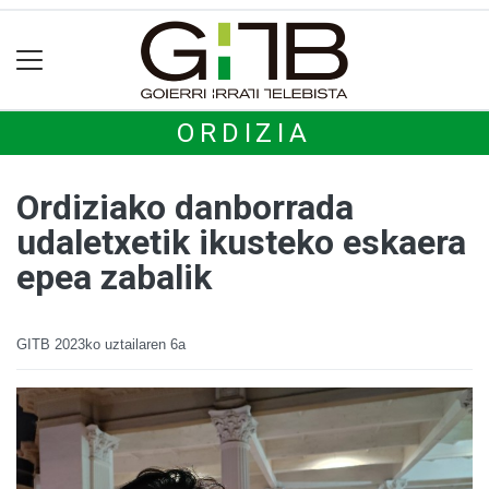
ORDIZIA
Ordiziako danborrada
udaletxetik ikusteko eskaera
epea zabalik
GITB
2023ko uztailaren 6a