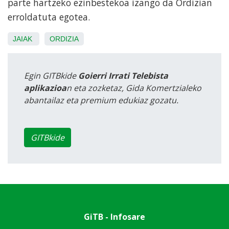
parte hartzeko ezinbestekoa izango da Ordizian
erroldatuta egotea.
JAIAK
ORDIZIA
Egin GITBkide
Goierri Irrati Telebista
aplikazioa
n eta zozketaz, Gida Komertzialeko
abantailaz eta premium edukiaz gozatu.
GITBkide
GiTB - Infosare