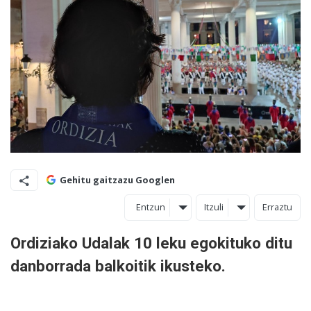
Gehitu gaitzazu Googlen
Entzun
Itzuli
Erraztu
Ordiziako Udalak 10 leku egokituko ditu
danborrada balkoitik ikusteko.