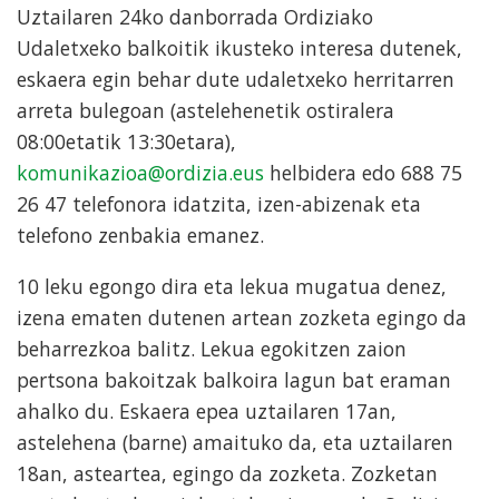
Uztailaren 24ko danborrada Ordiziako
Udaletxeko balkoitik ikusteko interesa dutenek,
eskaera egin behar dute udaletxeko herritarren
arreta bulegoan (astelehenetik ostiralera
08:00etatik 13:30etara),
komunikazioa@ordizia.eus
helbidera edo 688 75
26 47 telefonora idatzita, izen-abizenak eta
telefono zenbakia emanez.
10 leku egongo dira eta lekua mugatua denez,
izena ematen dutenen artean zozketa egingo da
beharrezkoa balitz. Lekua egokitzen zaion
pertsona bakoitzak balkoira lagun bat eraman
ahalko du. Eskaera epea uztailaren 17an,
astelehena (barne) amaituko da, eta uztailaren
18an, asteartea, egingo da zozketa. Zozketan