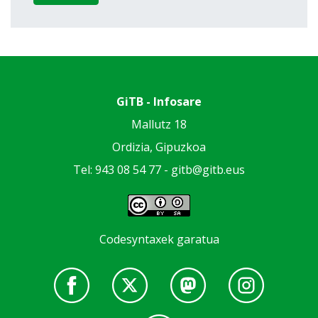
GiTB - Infosare
Mallutz 18
Ordizia, Gipuzkoa
Tel: 943 08 54 77 -
gitb@gitb.eus
Codesyntaxek garatua