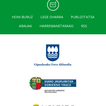
HONI BURUZ
LEGE OHARRA
PUBLIZITATEA
ARAUAK
HARREMANETARAKO
RSS