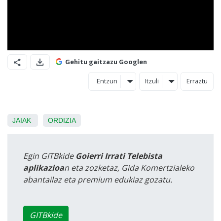
Gehitu gaitzazu Googlen
Entzun
Itzuli
Erraztu
JAIAK
ORDIZIA
Egin GITBkide
Goierri Irrati Telebista
aplikazioa
n eta zozketaz, Gida Komertzialeko
abantailaz eta premium edukiaz gozatu.
GITBkide