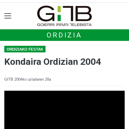
ORDIZIA
ORDIZIAKO FESTAK
Kondaira Ordizian 2004
GITB
2004ko uztailaren 28a