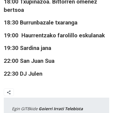
18:00 Txupinazoa. Bittorren omenez
bertsoa
18:30 Burrunbazale txaranga
19:00 Haurrentzako farolillo eskulanak
19:30 Sardina jana
22:00 San Juan Sua
22:30 DJ Julen
Egin GITBkide
Goierri Irrati Telebista