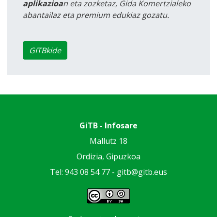
aplikazioa
n eta zozketaz, Gida Komertzialeko
abantailaz eta premium edukiaz gozatu.
GITBkide
GiTB - Infosare
Mallutz 18
Ordizia, Gipuzkoa
Tel: 943 08 54 77 -
gitb@gitb.eus