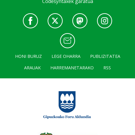
Codesyntaxek garatua
HONI BURUZ
LEGE OHARRA
PUBLIZITATEA
ARAUAK
HARREMANETARAKO
RSS