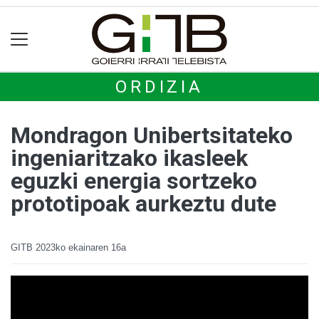
ORDIZIA
Mondragon Unibertsitateko
ingeniaritzako ikasleek
eguzki energia sortzeko
prototipoak aurkeztu dute
GITB
2023ko ekainaren 16a