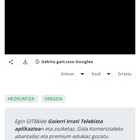
Gehitu gaitzazu Googlen
Entzun
Itzuli
Erraztu
HEZKUNTZA
ORDIZIA
Egin GITBkide
Goierri Irrati Telebista
aplikazioa
n eta zozketaz, Gida Komertzialeko
abantailaz eta premium edukiaz gozatu.