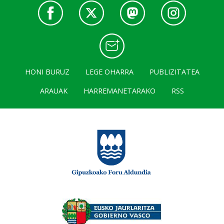
HONI BURUZ
LEGE OHARRA
PUBLIZITATEA
ARAUAK
HARREMANETARAKO
RSS