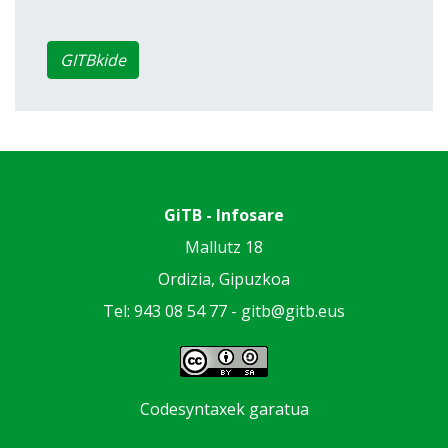
GITBkide
GiTB - Infosare
Mallutz 18
Ordizia, Gipuzkoa
Tel: 943 08 54 77 -
gitb@gitb.eus
Codesyntaxek garatua