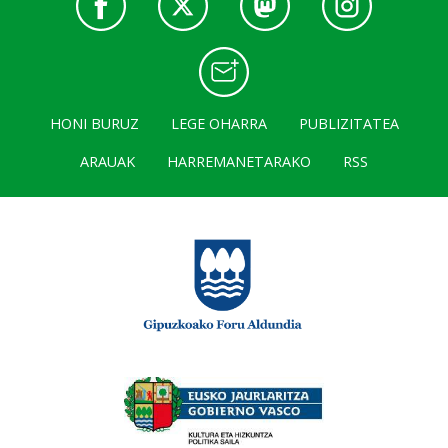
HONI BURUZ
LEGE OHARRA
PUBLIZITATEA
ARAUAK
HARREMANETARAKO
RSS