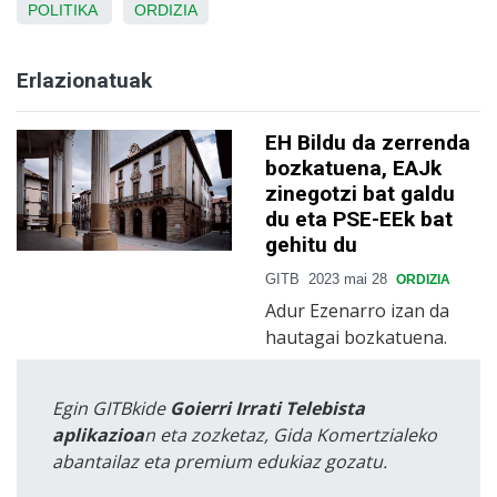
POLITIKA
ORDIZIA
Erlazionatuak
EH Bildu da zerrenda
bozkatuena, EAJk
zinegotzi bat galdu
du eta PSE-EEk bat
gehitu du
GITB
2023 mai 28
ORDIZIA
Adur Ezenarro izan da
hautagai bozkatuena.
Egin GITBkide
Goierri Irrati Telebista
aplikazioa
n eta zozketaz, Gida Komertzialeko
abantailaz eta premium edukiaz gozatu.