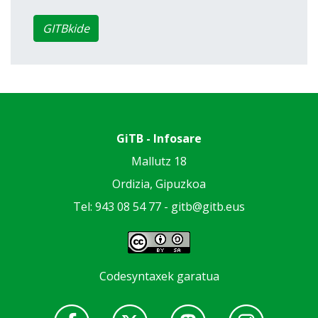
GITBkide
GiTB - Infosare
Mallutz 18
Ordizia, Gipuzkoa
Tel: 943 08 54 77 -
gitb@gitb.eus
Codesyntaxek garatua