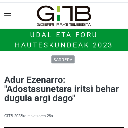
UDAL ETA FORU
HAUTESKUNDEAK 2023
SARRERA
Adur Ezenarro:
"Adostasunetara iritsi behar
dugula argi dago"
GITB
2023ko maiatzaren 28a