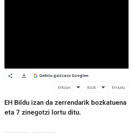
Gehitu gaitzazu Googlen
Entzun
Itzuli
Erraztu
EH Bildu izan da zerrendarik bozkatuena
eta 7 zinegotzi lortu ditu.