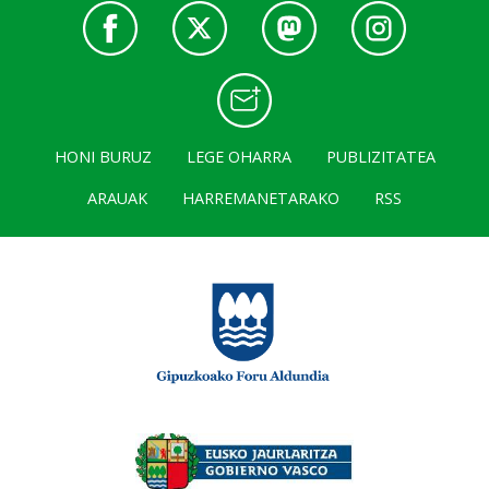
HONI BURUZ
LEGE OHARRA
PUBLIZITATEA
ARAUAK
HARREMANETARAKO
RSS