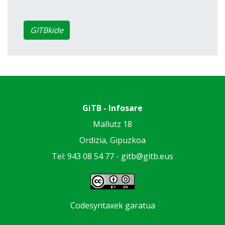
GITBkide
GiTB - Infosare
Mallutz 18
Ordizia, Gipuzkoa
Tel: 943 08 54 77 -
gitb@gitb.eus
Codesyntaxek garatua