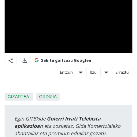
Gehitu gaitzazu Googlen
Entzun
Itzuli
Erraztu
GIZARTEA
ORDIZIA
Egin GITBkide
Goierri Irrati Telebista
aplikazioa
n eta zozketaz, Gida Komertzialeko
abantailaz eta premium edukiaz gozatu.