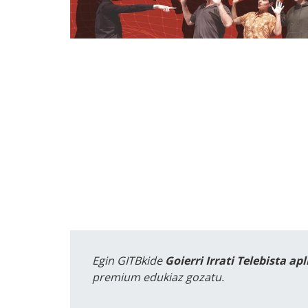
Egin GITBkide
Goierri Irrati Telebista ap
premium edukiaz gozatu.