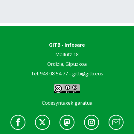
GiTB - Infosare
Mallutz 18
Ordizia, Gipuzkoa
Tel: 943 08 54 77 -
gitb@gitb.eus
Codesyntaxek garatua