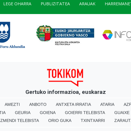
LEGE OHARRA
PUBLIZITATEA
ARAUAK
HARREMANE
Gertuko informazioa, euskaraz
AMEZTI
ANBOTO
ANTXETA IRRATIA
ATARIA
AZP
TIA
GEURIA
GOIENA
GOIERRI TELEBISTA
GUAIXE
IZMENDI TELEBISTA
ORIO GUKA
TXINTXARRI
ZARAUT