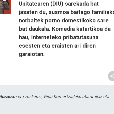
Unitatearen (DIU) sarekada bat
jasaten du, susmoa baitago familiak
norbaitek porno domestikoko sare
bat daukala. Komedia katartikoa da
hau, Interneteko pribatutasuna
esesten eta eraisten ari diren
garaiotan.
likazioa
n eta zozketaz, Gida Komertzialeko abantailaz eta