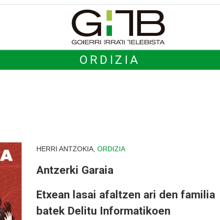
ORDIZIA
HERRI ANTZOKIA,
ORDIZIA
Antzerki Garaia
Etxean lasai afaltzen ari den familia
batek Delitu Informatikoen