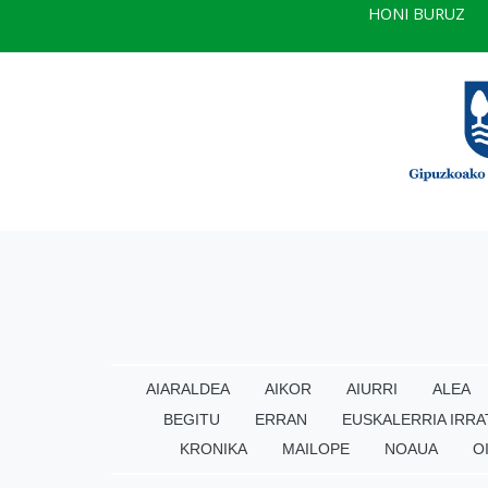
HONI BURUZ
AIARALDEA
AIKOR
AIURRI
ALEA
BEGITU
ERRAN
EUSKALERRIA IRRA
KRONIKA
MAILOPE
NOAUA
O