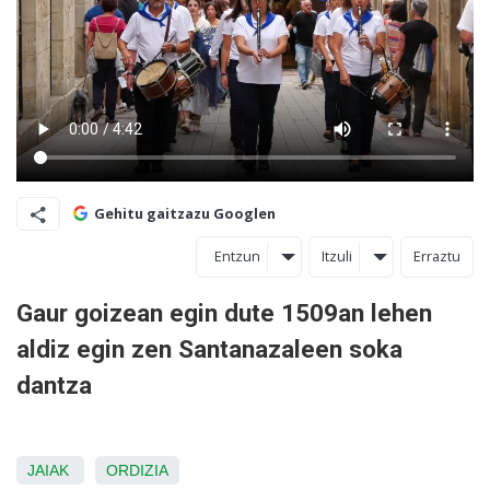
Gehitu gaitzazu Googlen
Entzun
Itzuli
Erraztu
Gaur goizean egin dute 1509an lehen
aldiz egin zen Santanazaleen soka
dantza
JAIAK
ORDIZIA