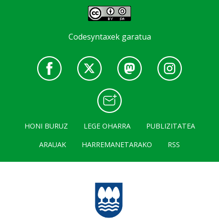
Codesyntaxek garatua
HONI BURUZ
LEGE OHARRA
PUBLIZITATEA
ARAUAK
HARREMANETARAKO
RSS