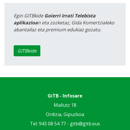
Egin GITBkide
Goierri Irrati Telebista
aplikazioa
n eta zozketaz, Gida Komertzialeko
abantailaz eta premium edukiaz gozatu.
GITBkide
GiTB - Infosare
Mallutz 18
Ordizia, Gipuzkoa
Tel: 943 08 54 77 -
gitb@gitb.eus