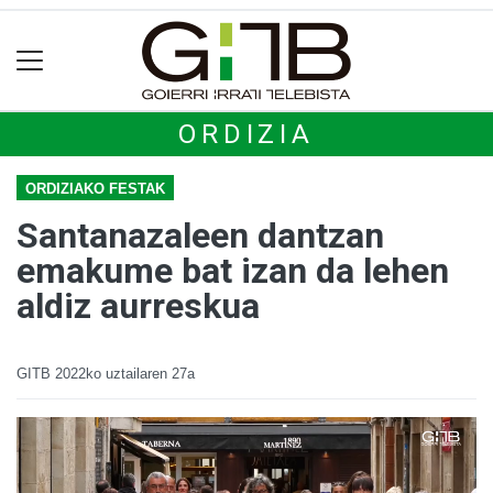
ORDIZIA
ORDIZIAKO FESTAK
Santanazaleen dantzan
emakume bat izan da lehen
aldiz aurreskua
GITB
2022ko uztailaren 27a