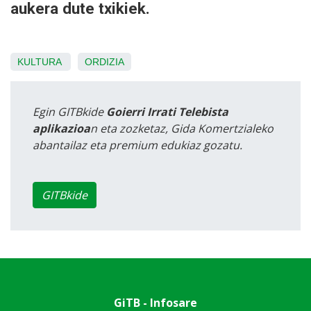
aukera dute txikiek.
KULTURA
ORDIZIA
Egin GITBkide
Goierri Irrati Telebista
aplikazioa
n eta zozketaz, Gida Komertzialeko
abantailaz eta premium edukiaz gozatu.
GITBkide
GiTB - Infosare