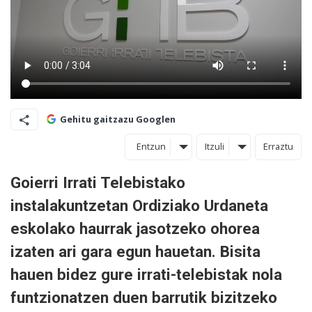
Gehitu gaitzazu Googlen
Entzun
Itzuli
Erraztu
Goierri Irrati Telebistako
instalakuntzetan Ordiziako Urdaneta
eskolako haurrak jasotzeko ohorea
izaten ari gara egun hauetan. Bisita
hauen bidez gure irrati-telebistak nola
funtzionatzen duen barrutik bizitzeko