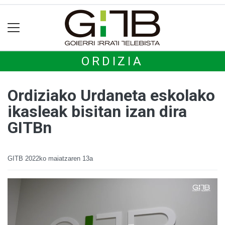
ORDIZIA
Ordiziako Urdaneta eskolako
ikasleak bisitan izan dira
GITBn
GITB
2022ko maiatzaren 13a