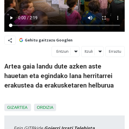
Gehitu gaitzazu Googlen
Entzun
Itzuli
Erraztu
Artea gaia landu dute azken aste
hauetan eta egindako lana herritarrei
erakustea da erakusketaren helburua
GIZARTEA
ORDIZIA
Egin GITBkide
Goierri Irrati Telebista