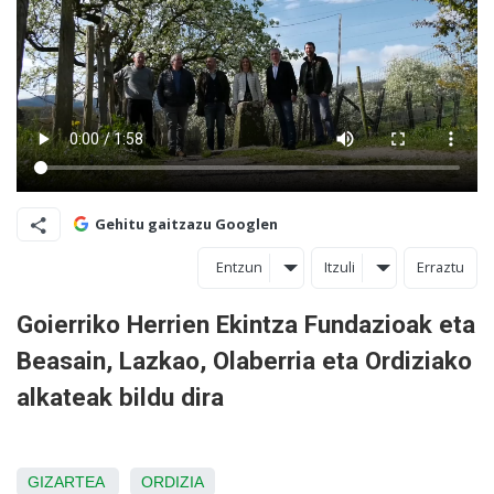
Gehitu gaitzazu Googlen
Entzun
Itzuli
Erraztu
Goierriko Herrien Ekintza Fundazioak eta
Beasain, Lazkao, Olaberria eta Ordiziako
alkateak bildu dira
GIZARTEA
ORDIZIA