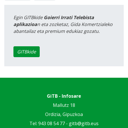
Egin GITBkide
Goierri Irrati Telebista
aplikazioa
n eta zozketaz, Gida Komertzialeko
abantailaz eta premium edukiaz gozatu.
GITBkide
GiTB - Infosare
Mallutz 18
Ordizia, Gipuzkoa
Tel: 943 08 54 77 -
gitb@gitb.eus