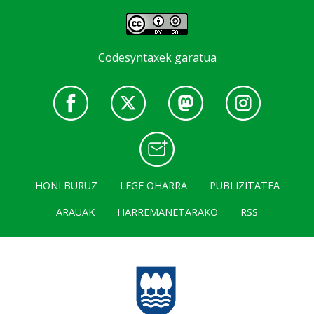
Codesyntaxek garatua
HONI BURUZ
LEGE OHARRA
PUBLIZITATEA
ARAUAK
HARREMANETARAKO
RSS