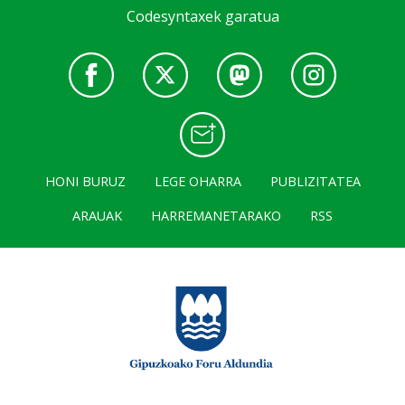
Codesyntaxek garatua
HONI BURUZ
LEGE OHARRA
PUBLIZITATEA
ARAUAK
HARREMANETARAKO
RSS