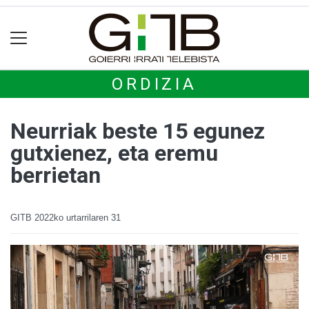
ORDIZIA
Neurriak beste 15 egunez
gutxienez, eta eremu
berrietan
GITB
2022ko urtarrilaren 31