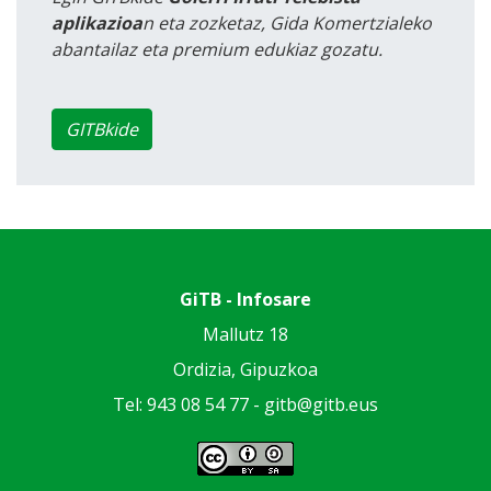
aplikazioa
n eta zozketaz, Gida Komertzialeko
abantailaz eta premium edukiaz gozatu.
GITBkide
GiTB - Infosare
Mallutz 18
Ordizia, Gipuzkoa
Tel: 943 08 54 77 -
gitb@gitb.eus