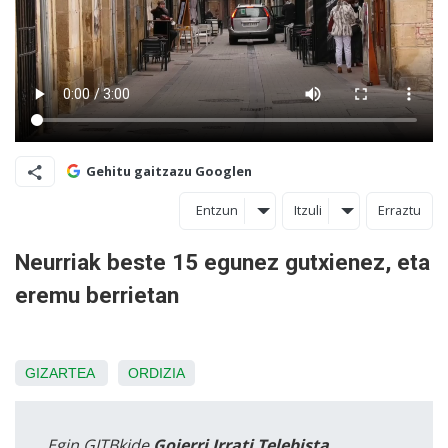
Gehitu gaitzazu Googlen
Entzun
Itzuli
Erraztu
Neurriak beste 15 egunez gutxienez, eta
eremu berrietan
GIZARTEA
ORDIZIA
Egin GITBkide
Goierri Irrati Telebista