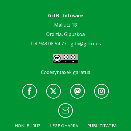
GiTB - Infosare
Mallutz 18
Ordizia, Gipuzkoa
Tel: 943 08 54 77 -
gitb@gitb.eus
Codesyntaxek garatua
HONI BURUZ
LEGE OHARRA
PUBLIZITATEA