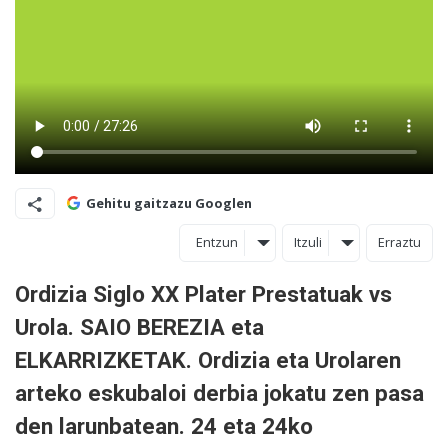
Gehitu gaitzazu Googlen
Entzun
Itzuli
Erraztu
Ordizia Siglo XX Plater Prestatuak vs
Urola. SAIO BEREZIA eta
ELKARRIZKETAK. Ordizia eta Urolaren
arteko eskubaloi derbia jokatu zen pasa
den larunbatean. 24 eta 24ko