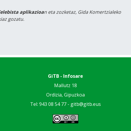
Telebista aplikazioa
n eta zozketaz, Gida Komertzialeko
iaz gozatu.
GiTB - Infosare
Mallutz 18
Ordizia, Gipuzkoa
Tel: 943 08 54 77 -
gitb@gitb.eus