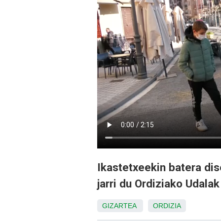
Ikastetxeekin batera dis
jarri du Ordiziako Udalak
GIZARTEA
ORDIZIA