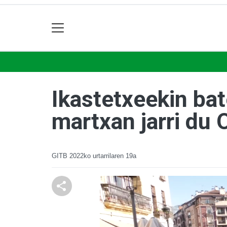
Ikastetxeekin bat
martxan jarri du 
GITB
2022ko urtarrilaren 19a