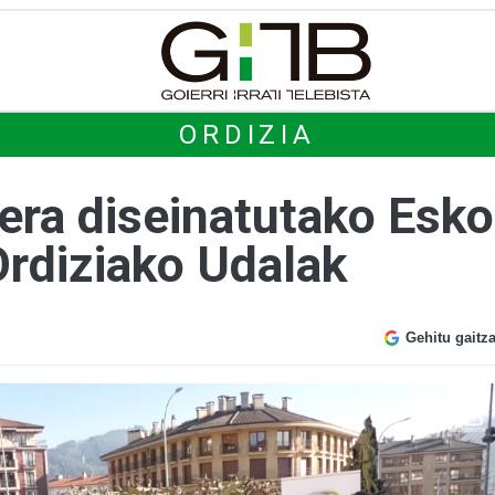
ORDIZIA
era diseinatutako Eskol
Ordiziako Udalak
Gehitu gaitz