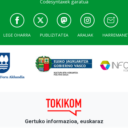
Codesyntaxek garatua
LEGE OHARRA
PUBLIZITATEA
ARAUAK
HARREMANE
Gertuko informazioa, euskaraz