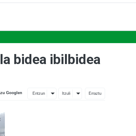
a bidea ibilbidea
azu Googlen
Entzun
Itzuli
Erraztu