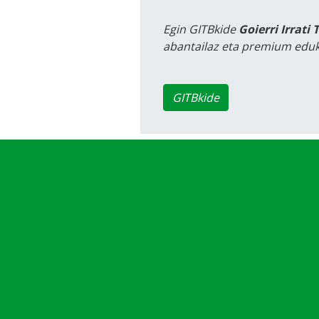
Egin GITBkide
Goierri Irrati 
abantailaz eta premium eduk
GITBkide