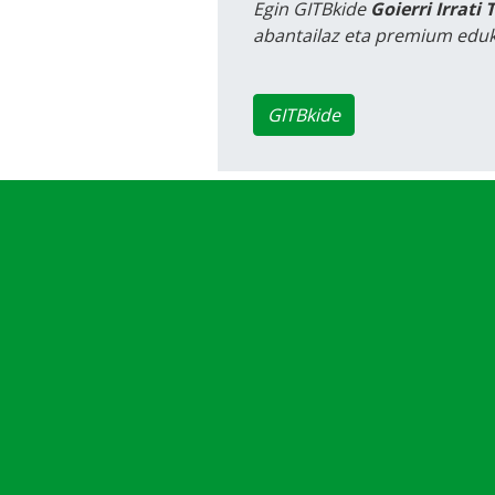
Egin GITBkide
Goierri Irrati 
abantailaz eta premium eduk
GITBkide