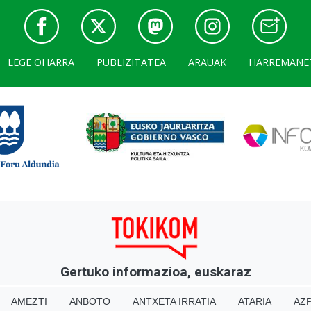
LEGE OHARRA
PUBLIZITATEA
ARAUAK
HARREMANE
Gertuko informazioa, euskaraz
AMEZTI
ANBOTO
ANTXETA IRRATIA
ATARIA
AZP