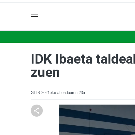
IDK Ibaeta taldea
zuen
GITB
2021eko abenduaren 23a