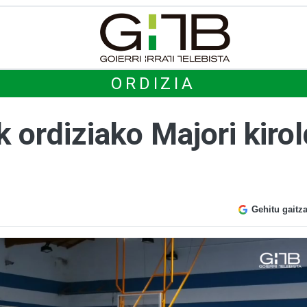
ORDIZIA
k ordiziako Majori kiro
Gehitu gaitz