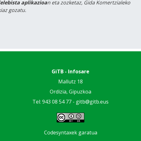
Telebista aplikazioa
n eta zozketaz, Gida Komertzialeko
iaz gozatu.
GiTB - Infosare
Mallutz 18
Ordizia, Gipuzkoa
Tel: 943 08 54 77 -
gitb@gitb.eus
Codesyntaxek garatua