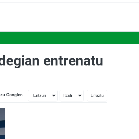
ldegian entrenatu
azu Googlen
Entzun
Itzuli
Erraztu