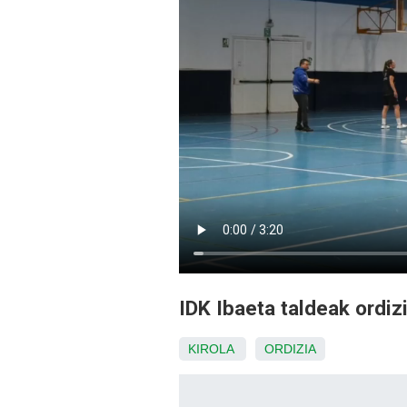
IDK Ibaeta taldeak ordiz
KIROLA
ORDIZIA