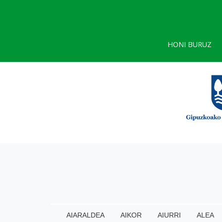
HONI BURUZ
AIARALDEA
AIKOR
AIURRI
ALEA