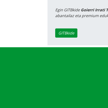
Egin GITBkide
Goierri Irrati 
abantailaz eta premium eduk
GITBkide