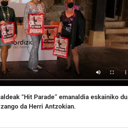
aldeak “Hit Parade” emanaldia eskainiko du
izango da Herri Antzokian.