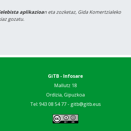
Telebista aplikazioa
n eta zozketaz, Gida Komertzialeko
iaz gozatu.
GiTB - Infosare
Mallutz 18
Ordizia, Gipuzkoa
Tel: 943 08 54 77 -
gitb@gitb.eus