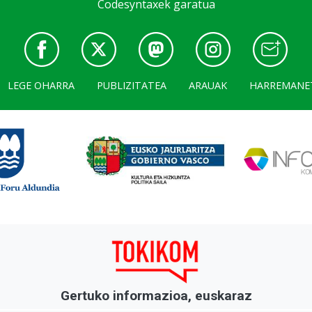
Codesyntaxek garatua
LEGE OHARRA
PUBLIZITATEA
ARAUAK
HARREMANE
Gertuko informazioa, euskaraz