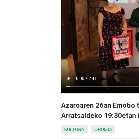
Azaroaren 26an Emotio t
Arratsaldeko 19:30etan 
KULTURA
ORDIZIA