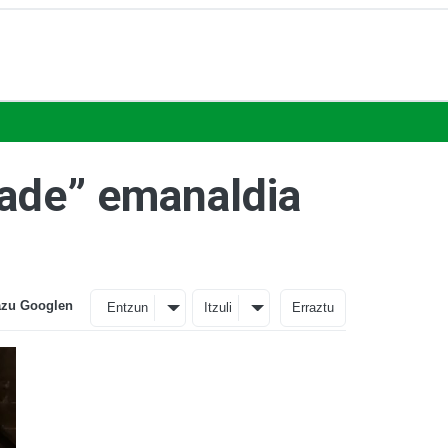
rade” emanaldia
azu Googlen
Entzun
Itzuli
Erraztu