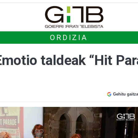
ORDIZIA
motio taldeak “Hit Pa
Gehitu gaitz