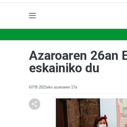
Azaroaren 26an E
eskainiko du
GITB
2021eko azaroaren 17a