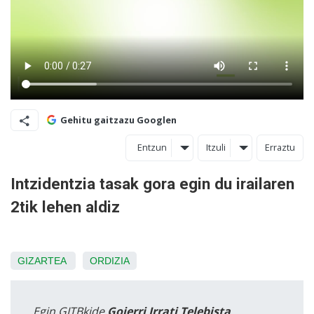
Gehitu gaitzazu Googlen
Entzun
Itzuli
Erraztu
Intzidentzia tasak gora egin du irailaren
2tik lehen aldiz
GIZARTEA
ORDIZIA
Egin GITBkide
Goierri Irrati Telebista