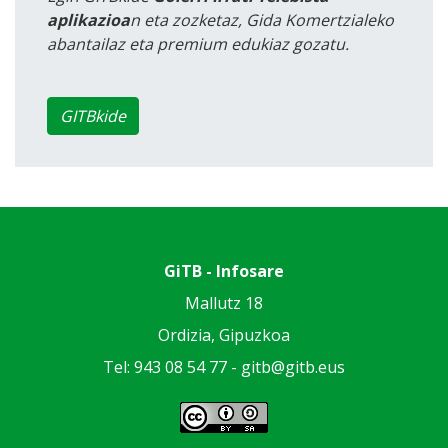
aplikazioa
n eta zozketaz, Gida Komertzialeko
abantailaz eta premium edukiaz gozatu.
GITBkide
GiTB - Infosare
Mallutz 18
Ordizia, Gipuzkoa
Tel: 943 08 54 77 -
gitb@gitb.eus