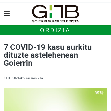
ORDIZIA
7 COVID-19 kasu aurkitu
dituzte astelehenean
Goierrin
GITB
2021eko irailaren 21a