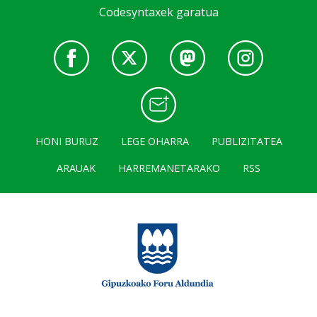
Codesyntaxek garatua
HONI BURUZ
LEGE OHARRA
PUBLIZITATEA
ARAUAK
HARREMANETARAKO
RSS