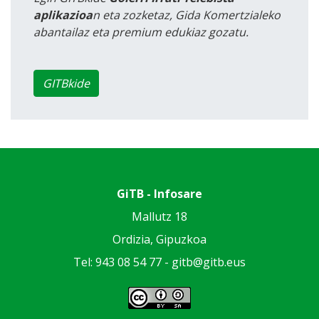
aplikazioa
n eta zozketaz, Gida Komertzialeko
abantailaz eta premium edukiaz gozatu.
GITBkide
GiTB - Infosare
Mallutz 18
Ordizia, Gipuzkoa
Tel: 943 08 54 77 -
gitb@gitb.eus