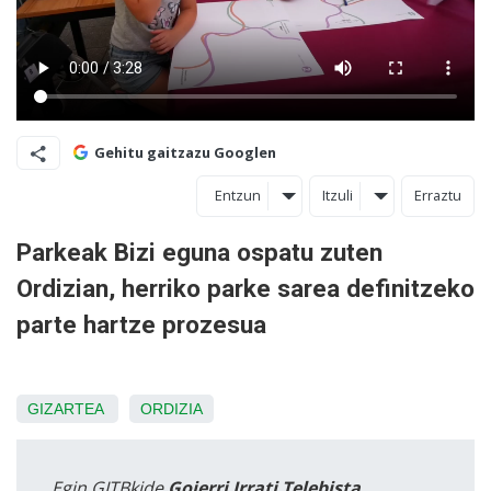
Gehitu gaitzazu Googlen
Entzun
Itzuli
Erraztu
Parkeak Bizi eguna ospatu zuten
Ordizian, herriko parke sarea definitzeko
parte hartze prozesua
GIZARTEA
ORDIZIA
Egin GITBkide
Goierri Irrati Telebista