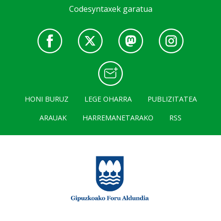
Codesyntaxek garatua
HONI BURUZ
LEGE OHARRA
PUBLIZITATEA
ARAUAK
HARREMANETARAKO
RSS