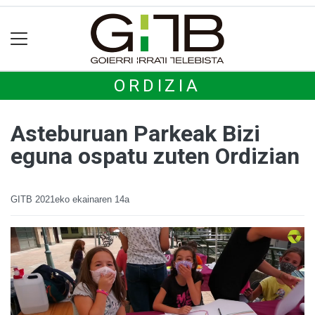
ORDIZIA
Asteburuan Parkeak Bizi
eguna ospatu zuten Ordizian
GITB
2021eko ekainaren 14a