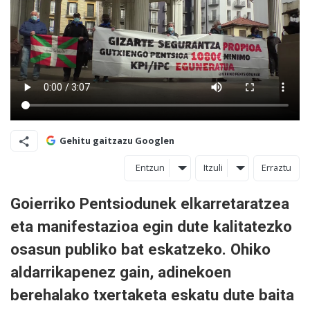
Gehitu gaitzazu Googlen
Entzun
Itzuli
Erraztu
Goierriko Pentsiodunek elkarretaratzea
eta manifestazioa egin dute kalitatezko
osasun publiko bat eskatzeko. Ohiko
aldarrikapenez gain, adinekoen
berehalako txertaketa eskatu dute baita