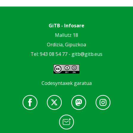
GiTB - Infosare
Mallutz 18
Ordizia, Gipuzkoa
Tel: 943 08 54 77 -
gitb@gitb.eus
Codesyntaxek garatua