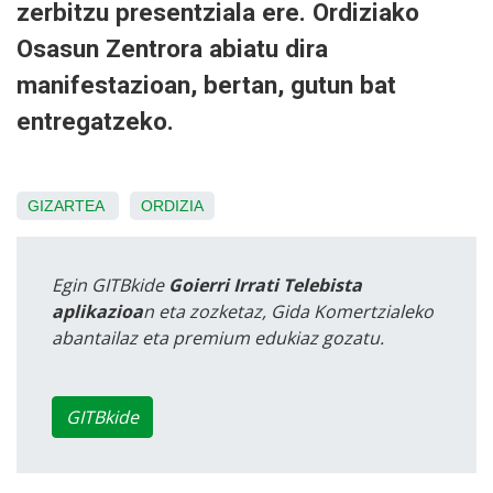
zerbitzu presentziala ere. Ordiziako
Osasun Zentrora abiatu dira
manifestazioan, bertan, gutun bat
entregatzeko.
GIZARTEA
ORDIZIA
Egin GITBkide
Goierri Irrati Telebista
aplikazioa
n eta zozketaz, Gida Komertzialeko
abantailaz eta premium edukiaz gozatu.
GITBkide