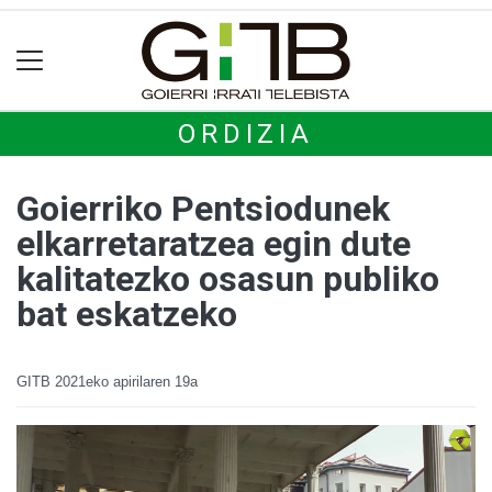
ORDIZIA
Goierriko Pentsiodunek
elkarretaratzea egin dute
kalitatezko osasun publiko
bat eskatzeko
GITB
2021eko apirilaren 19a