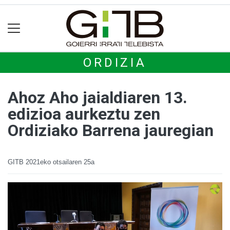
ORDIZIA
Ahoz Aho jaialdiaren 13.
edizioa aurkeztu zen
Ordiziako Barrena jauregian
GITB
2021eko otsailaren 25a