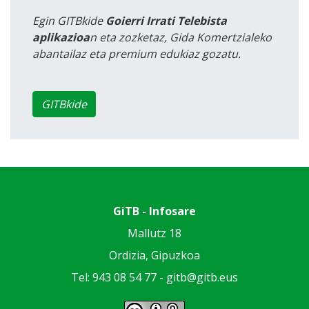
Egin GITBkide
Goierri Irrati Telebista
aplikazioa
n eta zozketaz, Gida Komertzialeko
abantailaz eta premium edukiaz gozatu.
GITBkide
GiTB - Infosare
Mallutz 18
Ordizia, Gipuzkoa
Tel: 943 08 54 77 -
gitb@gitb.eus