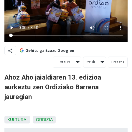
Gehitu gaitzazu Googlen
Entzun
Itzuli
Erraztu
Ahoz Aho jaialdiaren 13. edizioa
aurkeztu zen Ordiziako Barrena
jauregian
KULTURA
ORDIZIA