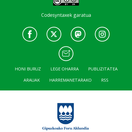
Codesyntaxek garatua
HONI BURUZ
LEGE OHARRA
PUBLIZITATEA
ARAUAK
HARREMANETARAKO
RSS